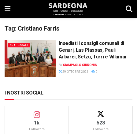
Tag:
Cristiano Farris
Insediati i consigli comunali di
ENTI LOCALI
Genuri, Las Plassas, Pauli
Arbarei, Setzu, Turri e Villamar
BY
GIAMPAOLO CIRRONIS
29 OTTOBRE 2021
0
I NOSTRI SOCIAL
1k
528
Followers
Followers