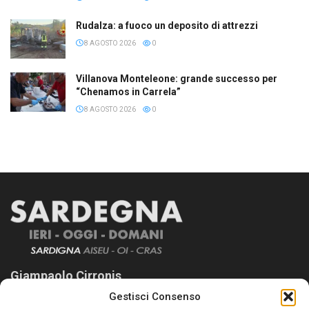
Rudalza: a fuoco un deposito di attrezzi
8 AGOSTO 2026
0
Villanova Monteleone: grande successo per
“Chenamos in Carrela”
8 AGOSTO 2026
0
Giampaolo Cirronis
Gestisci Consenso
Sardegna Ieri-Oggi-Domani nasce per informare “liberamente” i