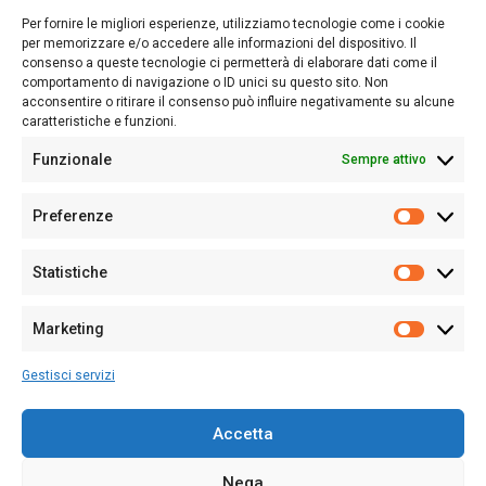
lettori su quanto accade in Sardegna, con un occhio rivolto al
Per fornire le migliori esperienze, utilizziamo tecnologie come i cookie
nostro passato e, soprattutto, al nostro futuro
per memorizzare e/o accedere alle informazioni del dispositivo. Il
consenso a queste tecnologie ci permetterà di elaborare dati come il
Follow Us
comportamento di navigazione o ID unici su questo sito. Non
acconsentire o ritirare il consenso può influire negativamente su alcune
caratteristiche e funzioni.
Funzionale
Sempre attivo
Editore:
Giampaolo Cirronis Ditta individuale
Preferenze
Sede:
Via Cristoforo Colombo 09013 Carbonia
Prefere
Direttore responsabile:
Giampaolo Cirronis
Partita IVA
02270380922
Statistiche
Statistic
N° di iscrizione al ROC:
9294
N° di iscrizione al Registro Stampa Tribunale di Cagliari:
N°
Marketing
128/2020 del 10/02/2020
Marketi
Tel.
+39 391 1265423
Gestisci servizi
Per la Pubblicità:
+39 328 6132020
Accetta
Nega