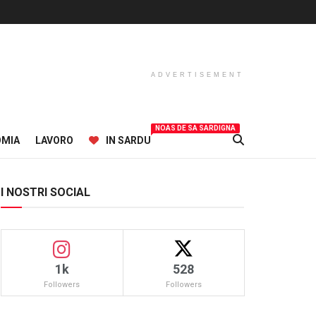
ADVERTISEMENT
NOAS DE SA SARDIGNA
OMIA
LAVORO
IN SARDU
I NOSTRI SOCIAL
1k
528
Followers
Followers