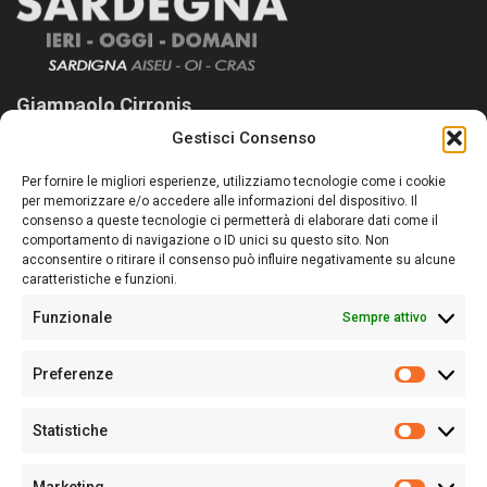
Giampaolo Cirronis
Gestisci Consenso
Sardegna Ieri-Oggi-Domani nasce per informare “liberamente” i
lettori su quanto accade in Sardegna, con un occhio rivolto al
Per fornire le migliori esperienze, utilizziamo tecnologie come i cookie
nostro passato e, soprattutto, al nostro futuro
per memorizzare e/o accedere alle informazioni del dispositivo. Il
consenso a queste tecnologie ci permetterà di elaborare dati come il
Follow Us
comportamento di navigazione o ID unici su questo sito. Non
acconsentire o ritirare il consenso può influire negativamente su alcune
caratteristiche e funzioni.
Funzionale
Sempre attivo
Editore:
Giampaolo Cirronis Ditta individuale
Preferenze
Sede:
Via Cristoforo Colombo 09013 Carbonia
Prefere
Direttore responsabile:
Giampaolo Cirronis
Partita IVA
02270380922
Statistiche
Statistic
N° di iscrizione al ROC:
9294
N° di iscrizione al Registro Stampa Tribunale di Cagliari:
N°