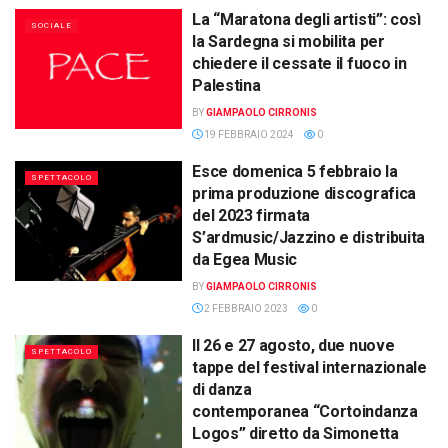
La “Maratona degli artisti”: così
SOCIALE
la Sardegna si mobilita per
chiedere il cessate il fuoco in
Palestina
BY
GIAMPAOLO CIRRONIS
19 FEBBRAIO 2024
0
Esce domenica 5 febbraio la
SPETTACOLO
prima produzione discografica
del 2023 firmata
S’ardmusic/Jazzino e distribuita
da Egea Music
BY
GIAMPAOLO CIRRONIS
2 FEBBRAIO 2023
0
Il 26 e 27 agosto, due nuove
SPETTACOLO
tappe del festival internazionale
di danza
contemporanea “Cortoindanza
Logos” diretto da Simonetta