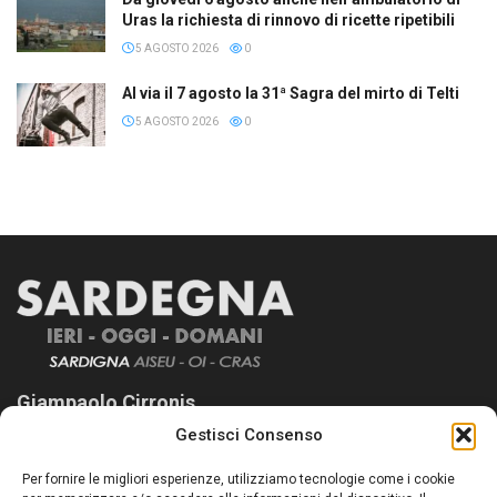
Uras la richiesta di rinnovo di ricette ripetibili
5 AGOSTO 2026
0
Al via il 7 agosto la 31ª Sagra del mirto di Telti
5 AGOSTO 2026
0
Giampaolo Cirronis
Gestisci Consenso
Sardegna Ieri-Oggi-Domani nasce per informare “liberamente” i
lettori su quanto accade in Sardegna, con un occhio rivolto al
Per fornire le migliori esperienze, utilizziamo tecnologie come i cookie
nostro passato e, soprattutto, al nostro futuro