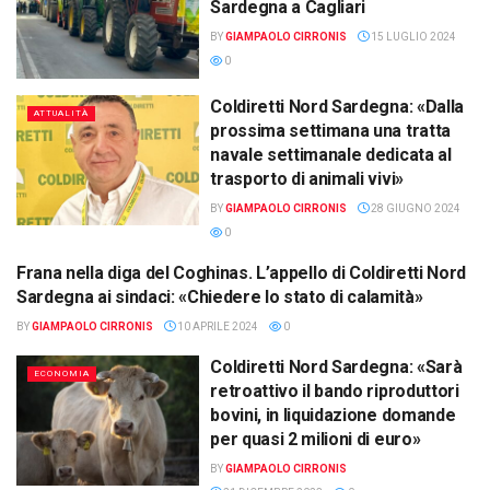
Sardegna a Cagliari
BY
GIAMPAOLO CIRRONIS
15 LUGLIO 2024
0
Coldiretti Nord Sardegna: «Dalla
ATTUALITÀ
prossima settimana una tratta
navale settimanale dedicata al
trasporto di animali vivi»
BY
GIAMPAOLO CIRRONIS
28 GIUGNO 2024
0
Frana nella diga del Coghinas. L’appello di Coldiretti Nord
ATTUALITÀ
Sardegna ai sindaci: «Chiedere lo stato di calamità»
BY
GIAMPAOLO CIRRONIS
10 APRILE 2024
0
Coldiretti Nord Sardegna: «Sarà
ECONOMIA
retroattivo il bando riproduttori
bovini, in liquidazione domande
per quasi 2 milioni di euro»
BY
GIAMPAOLO CIRRONIS