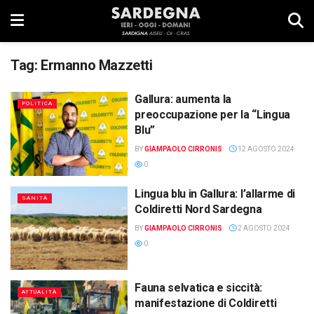
Tag:
Ermanno Mazzetti
Gallura: aumenta la
POLITICA
preoccupazione per la “Lingua
Blu”
BY
GIAMPAOLO CIRRONIS
12 AGOSTO 2024
0
Lingua blu in Gallura: l’allarme di
SANITÀ
Coldiretti Nord Sardegna
BY
GIAMPAOLO CIRRONIS
2 AGOSTO 2024
0
Fauna selvatica e siccità:
ATTUALITÀ
manifestazione di Coldiretti