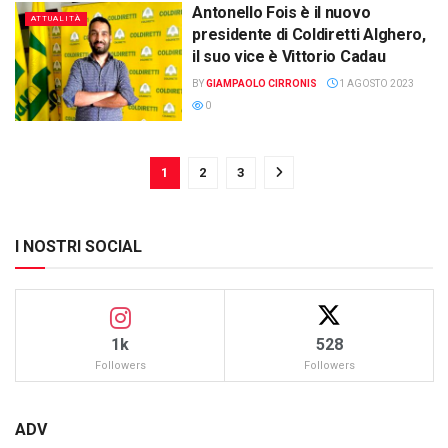
Antonello Fois è il nuovo
ATTUALITÀ
presidente di Coldiretti Alghero,
il suo vice è Vittorio Cadau
BY
GIAMPAOLO CIRRONIS
1 AGOSTO 2023
0
1
2
3
I NOSTRI SOCIAL
1k
528
Followers
Followers
ADV