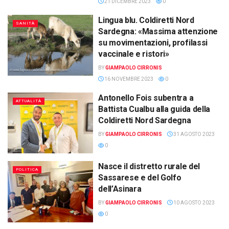
21 DICEMBRE 2023
0
Lingua blu. Coldiretti Nord
SANITÀ
Sardegna: «Massima attenzione
su movimentazioni, profilassi
vaccinale e ristori»
BY
GIAMPAOLO CIRRONIS
16 NOVEMBRE 2023
0
Antonello Fois subentra a
ATTUALITÀ
Battista Cualbu alla guida della
Coldiretti Nord Sardegna
BY
GIAMPAOLO CIRRONIS
31 AGOSTO 2023
0
Nasce il distretto rurale del
POLITICA
Sassarese e del Golfo
dell’Asinara
BY
GIAMPAOLO CIRRONIS
10 AGOSTO 2023
0