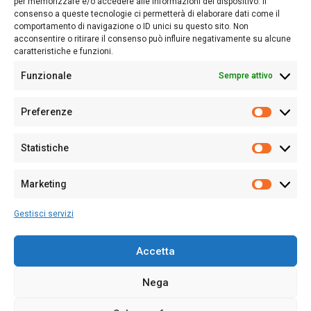
per memorizzare e/o accedere alle informazioni del dispositivo. Il
consenso a queste tecnologie ci permetterà di elaborare dati come il
Follow Us
comportamento di navigazione o ID unici su questo sito. Non
acconsentire o ritirare il consenso può influire negativamente su alcune
caratteristiche e funzioni.
Funzionale
Sempre attivo
Editore:
Giampaolo Cirronis Ditta individuale
Preferenze
Sede:
Via Cristoforo Colombo 09013 Carbonia
Prefere
Direttore responsabile:
Giampaolo Cirronis
Partita IVA
02270380922
Statistiche
Statistic
N° di iscrizione al ROC:
9294
N° di iscrizione al Registro Stampa Tribunale di Cagliari:
N°
Marketing
128/2020 del 10/02/2020
Marketi
Tel.
+39 391 1265423
Gestisci servizi
Per la Pubblicità:
+39 328 6132020
Accetta
Nega
Cookie Policy
Privacy Policy
Contatti