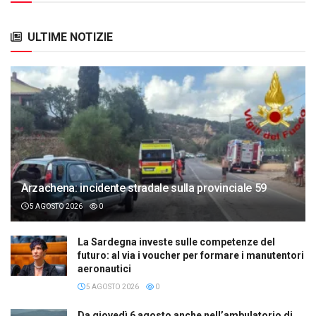
ULTIME NOTIZIE
Arzachena: incidente stradale sulla provinciale 59
5 AGOSTO 2026
0
La Sardegna investe sulle competenze del
futuro: al via i voucher per formare i manutentori
aeronautici
5 AGOSTO 2026
0
Da giovedì 6 agosto anche nell’ambulatorio di