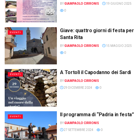
BY
GIAMPAOLO CIRRONIS
19 GIUGNO 2025
0
Giave: quattro giorni di festa per
EVENTI
Santa Rita
BY
GIAMPAOLO CIRRONIS
15 MAGGIO 2025
0
A Tortolì il Capodanno dei Sardi
EVENTI
BY
GIAMPAOLO CIRRONIS
29 DICEMBRE 2024
0
Il programma di “Padria in festa”
EVENTI
BY
GIAMPAOLO CIRRONIS
27 SETTEMBRE 2024
0