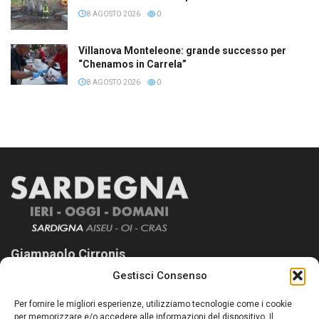
8 AGOSTO 2026
0
Villanova Monteleone: grande successo per
“Chenamos in Carrela”
8 AGOSTO 2026
0
Giampaolo Cirronis
Gestisci Consenso
Sardegna Ieri-Oggi-Domani nasce per informare “liberamente” i
lettori su quanto accade in Sardegna, con un occhio rivolto al
Per fornire le migliori esperienze, utilizziamo tecnologie come i cookie
nostro passato e, soprattutto, al nostro futuro
per memorizzare e/o accedere alle informazioni del dispositivo. Il