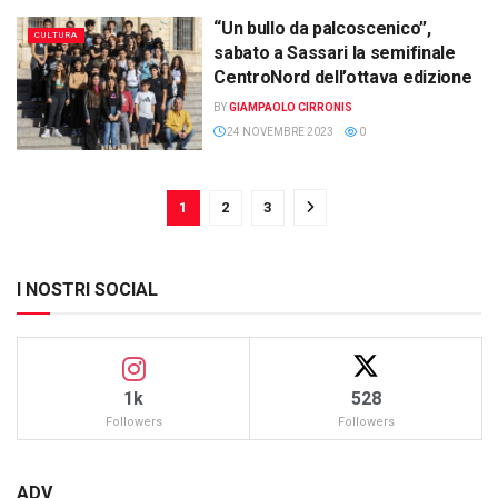
“Un bullo da palcoscenico”,
CULTURA
sabato a Sassari la semifinale
CentroNord dell’ottava edizione
BY
GIAMPAOLO CIRRONIS
24 NOVEMBRE 2023
0
1
2
3
I NOSTRI SOCIAL
1k
528
Followers
Followers
ADV