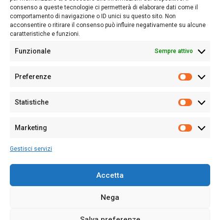
consenso a queste tecnologie ci permetterà di elaborare dati come il
Follow Us
comportamento di navigazione o ID unici su questo sito. Non
acconsentire o ritirare il consenso può influire negativamente su alcune
caratteristiche e funzioni.
Funzionale
Sempre attivo
Editore:
Giampaolo Cirronis Ditta individuale
Preferenze
Sede:
Via Cristoforo Colombo 09013 Carbonia
Prefere
Direttore responsabile:
Giampaolo Cirronis
Partita IVA
02270380922
Statistiche
Statistic
N° di iscrizione al ROC:
9294
N° di iscrizione al Registro Stampa Tribunale di Cagliari:
N°
Marketing
128/2020 del 10/02/2020
Marketi
Tel.
+39 391 1265423
Gestisci servizi
Per la Pubblicità:
+39 328 6132020
Accetta
Nega
Cookie Policy
Privacy Policy
Contatti
Salva preferenze