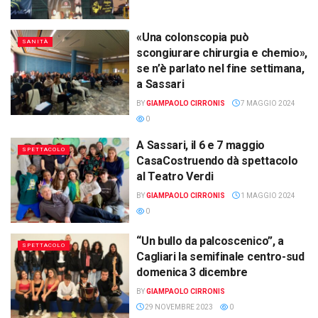
«Una colonscopia può
SANITÀ
scongiurare chirurgia e chemio»,
se n’è parlato nel fine settimana,
a Sassari
BY
GIAMPAOLO CIRRONIS
7 MAGGIO 2024
0
A Sassari, il 6 e 7 maggio
SPETTACOLO
CasaCostruendo dà spettacolo
al Teatro Verdi
BY
GIAMPAOLO CIRRONIS
1 MAGGIO 2024
0
“Un bullo da palcoscenico”, a
SPETTACOLO
Cagliari la semifinale centro-sud
domenica 3 dicembre
BY
GIAMPAOLO CIRRONIS
29 NOVEMBRE 2023
0