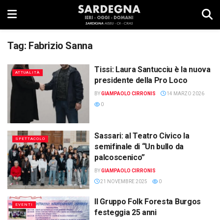
Tag:
Fabrizio Sanna
Tissi: Laura Santucciu è la nuova
ATTUALITÀ
presidente della Pro Loco
BY
GIAMPAOLO CIRRONIS
14 MARZO 2026
0
Sassari: al Teatro Civico la
SPETTACOLO
semifinale di “Un bullo da
palcoscenico”
BY
GIAMPAOLO CIRRONIS
21 NOVEMBRE 2025
0
Il Gruppo Folk Foresta Burgos
EVENTI
festeggia 25 anni