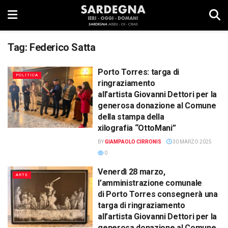
Tag:
Federico Satta
Porto Torres: targa di
POLITICA
ringraziamento
all’artista Giovanni Dettori per la
generosa donazione al Comune
della stampa della
xilografia “OttoMani”
BY
GIAMPAOLO CIRRONIS
30 MARZO 2025
0
Venerdì 28 marzo,
ARTE
l’amministrazione comunale
di Porto Torres consegnerà una
targa di ringraziamento
all’artista Giovanni Dettori per la
generosa donazione al Comune