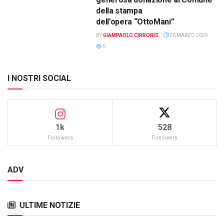
della stampa
dell’opera “OttoMani”
BY
GIAMPAOLO CIRRONIS
26 MARZO 2025
0
I NOSTRI SOCIAL
1k
528
Followers
Followers
ADV
ULTIME NOTIZIE