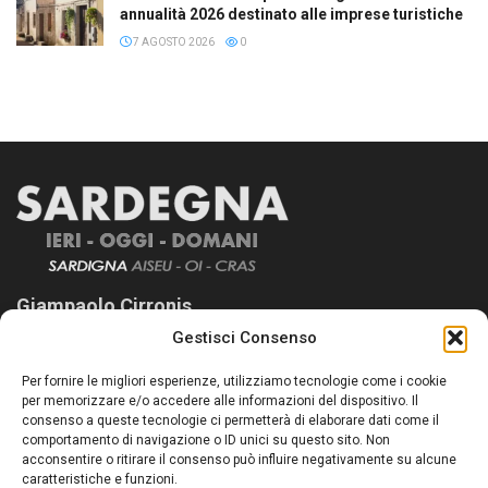
annualità 2026 destinato alle imprese turistiche
7 AGOSTO 2026
0
Giampaolo Cirronis
Gestisci Consenso
Sardegna Ieri-Oggi-Domani nasce per informare “liberamente” i
lettori su quanto accade in Sardegna, con un occhio rivolto al
Per fornire le migliori esperienze, utilizziamo tecnologie come i cookie
nostro passato e, soprattutto, al nostro futuro
per memorizzare e/o accedere alle informazioni del dispositivo. Il
consenso a queste tecnologie ci permetterà di elaborare dati come il
Follow Us
comportamento di navigazione o ID unici su questo sito. Non
acconsentire o ritirare il consenso può influire negativamente su alcune
caratteristiche e funzioni.