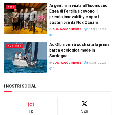
Argentini in visita all’Ecomuseo
ARTE
Egea di Fertilia ricevono il
premio innovability e sport
sostenibile da Nox Oceani
BY
GIAMPAOLO CIRRONIS
30 APRILE 2023
0
Ad Olbia verrà costruita la prima
AMBIENTE
barca ecologica made in
Sardegna
BY
GIAMPAOLO CIRRONIS
8 AGOSTO 2022
0
I NOSTRI SOCIAL
1k
528