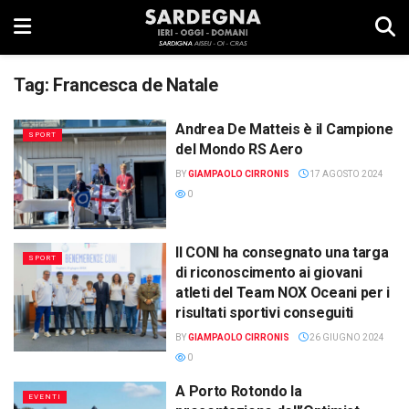
Tag:
Francesca de Natale
Andrea De Matteis è il Campione
SPORT
del Mondo RS Aero
BY
GIAMPAOLO CIRRONIS
17 AGOSTO 2024
0
Il CONI ha consegnato una targa
SPORT
di riconoscimento ai giovani
atleti del Team NOX Oceani per i
risultati sportivi conseguiti
BY
GIAMPAOLO CIRRONIS
26 GIUGNO 2024
0
A Porto Rotondo la
EVENTI