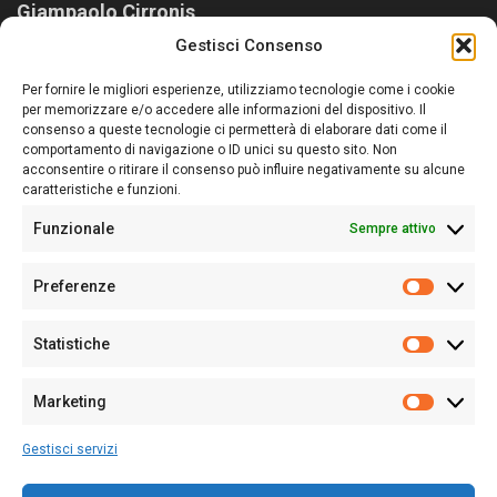
Giampaolo Cirronis
Gestisci Consenso
Sardegna Ieri-Oggi-Domani nasce per informare “liberamente” i
lettori su quanto accade in Sardegna, con un occhio rivolto al
Per fornire le migliori esperienze, utilizziamo tecnologie come i cookie
nostro passato e, soprattutto, al nostro futuro
per memorizzare e/o accedere alle informazioni del dispositivo. Il
consenso a queste tecnologie ci permetterà di elaborare dati come il
Follow Us
comportamento di navigazione o ID unici su questo sito. Non
acconsentire o ritirare il consenso può influire negativamente su alcune
caratteristiche e funzioni.
Funzionale
Sempre attivo
Editore:
Giampaolo Cirronis Ditta individuale
Preferenze
Sede:
Via Cristoforo Colombo 09013 Carbonia
Prefere
Direttore responsabile:
Giampaolo Cirronis
Partita IVA
02270380922
Statistiche
Statistic
N° di iscrizione al ROC:
9294
N° di iscrizione al Registro Stampa Tribunale di Cagliari:
N°
Marketing
128/2020 del 10/02/2020
Marketi
Tel.
+39 391 1265423
Gestisci servizi
Per la Pubblicità:
+39 328 6132020