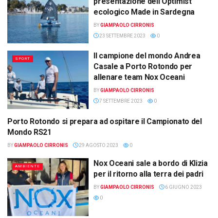
presentazione dell’Optimist
ecologico Made in Sardegna
BY
GIAMPAOLO CIRRONIS
23 SETTEMBRE 2023
0
Il campione del mondo Andrea
SPORT
Casale a Porto Rotondo per
allenare team Nox Oceani
BY
GIAMPAOLO CIRRONIS
7 SETTEMBRE 2023
0
Porto Rotondo si prepara ad ospitare il Campionato del
SPORT
Mondo RS21
BY
GIAMPAOLO CIRRONIS
29 AGOSTO 2023
0
Nox Oceani sale a bordo di Klizia
AMBIENTE
per il ritorno alla terra dei padri
BY
GIAMPAOLO CIRRONIS
6 GIUGNO 2023
0