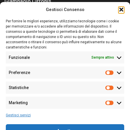
Giampaolo Cirronis
Gestisci Consenso
Sardegna Ieri-Oggi-Domani nasce per informare “liberamente” i
lettori su quanto accade in Sardegna, con un occhio rivolto al
Per fornire le migliori esperienze, utilizziamo tecnologie come i cookie
nostro passato e, soprattutto, al nostro futuro
per memorizzare e/o accedere alle informazioni del dispositivo. Il
consenso a queste tecnologie ci permetterà di elaborare dati come il
Follow Us
comportamento di navigazione o ID unici su questo sito. Non
acconsentire o ritirare il consenso può influire negativamente su alcune
caratteristiche e funzioni.
Funzionale
Sempre attivo
Editore:
Giampaolo Cirronis Ditta individuale
Preferenze
Sede:
Via Cristoforo Colombo 09013 Carbonia
Prefere
Direttore responsabile:
Giampaolo Cirronis
Partita IVA
02270380922
Statistiche
Statistic
N° di iscrizione al ROC:
9294
N° di iscrizione al Registro Stampa Tribunale di Cagliari:
N°
Marketing
128/2020 del 10/02/2020
Marketi
Tel.
+39 391 1265423
Gestisci servizi
Per la Pubblicità:
+39 328 6132020