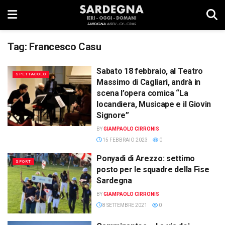
Tag:
Francesco Casu
Sabato 18 febbraio, al Teatro
SPETTACOLO
Massimo di Cagliari, andrà in
scena l’opera comica “La
locandiera, Musicape e il Giovin
Signore”
BY
GIAMPAOLO CIRRONIS
15 FEBBRAIO 2023
0
Ponyadi di Arezzo: settimo
SPORT
posto per le squadre della Fise
Sardegna
BY
GIAMPAOLO CIRRONIS
8 SETTEMBRE 2021
0