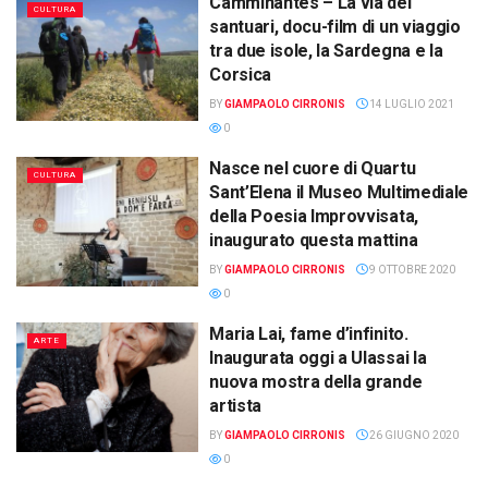
Camminantes – La via dei
CULTURA
santuari, docu-film di un viaggio
tra due isole, la Sardegna e la
Corsica
BY
GIAMPAOLO CIRRONIS
14 LUGLIO 2021
0
Nasce nel cuore di Quartu
CULTURA
Sant’Elena il Museo Multimediale
della Poesia Improvvisata,
inaugurato questa mattina
BY
GIAMPAOLO CIRRONIS
9 OTTOBRE 2020
0
Maria Lai, fame d’infinito.
ARTE
Inaugurata oggi a Ulassai la
nuova mostra della grande
artista
BY
GIAMPAOLO CIRRONIS
26 GIUGNO 2020
0