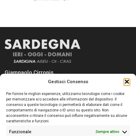
Giampaolo Cirronis
Gestisci Consenso
Sardegna Ieri-Oggi-Domani nasce per informare “liberamente” i
lettori su quanto accade in Sardegna, con un occhio rivolto al
Per fornire le migliori esperienze, utilizziamo tecnologie come i cookie
nostro passato e, soprattutto, al nostro futuro
per memorizzare e/o accedere alle informazioni del dispositivo. Il
consenso a queste tecnologie ci permetterà di elaborare dati come il
Follow Us
comportamento di navigazione o ID unici su questo sito. Non
acconsentire o ritirare il consenso può influire negativamente su alcune
caratteristiche e funzioni.
Funzionale
Sempre attivo