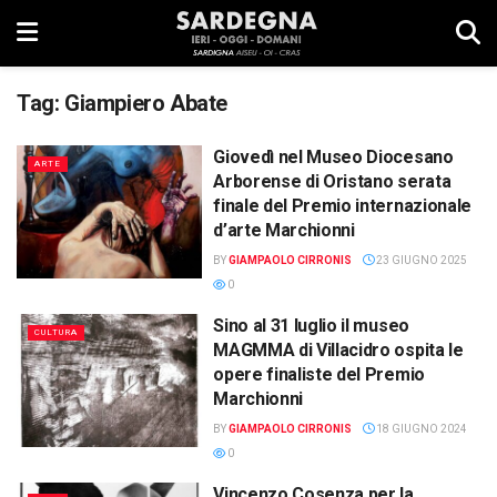
Tag:
Giampiero Abate
Giovedì nel Museo Diocesano
ARTE
Arborense di Oristano serata
finale del Premio internazionale
d’arte Marchionni
BY
GIAMPAOLO CIRRONIS
23 GIUGNO 2025
0
Sino al 31 luglio il museo
CULTURA
MAGMMA di Villacidro ospita le
opere finaliste del Premio
Marchionni
BY
GIAMPAOLO CIRRONIS
18 GIUGNO 2024
0
Vincenzo Cosenza per la