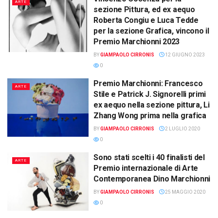
ARTE
sezione Pittura, ed ex aequo
Roberta Congiu e Luca Tedde
per la sezione Grafica, vincono il
Premio Marchionni 2023
BY
GIAMPAOLO CIRRONIS
12 GIUGNO 2023
0
Premio Marchionni: Francesco
ARTE
Stile e Patrick J. Signorelli primi
ex aequo nella sezione pittura, Li
Zhang Wong prima nella grafica
BY
GIAMPAOLO CIRRONIS
2 LUGLIO 2020
0
Sono stati scelti i 40 finalisti del
ARTE
Premio internazionale di Arte
Contemporanea Dino Marchionni
BY
GIAMPAOLO CIRRONIS
25 MAGGIO 2020
0