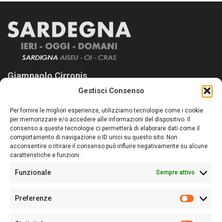
Giampaolo Cirronis
Gestisci Consenso
Sardegna Ieri-Oggi-Domani nasce per informare “liberamente” i
lettori su quanto accade in Sardegna, con un occhio rivolto al
Per fornire le migliori esperienze, utilizziamo tecnologie come i cookie
nostro passato e, soprattutto, al nostro futuro
per memorizzare e/o accedere alle informazioni del dispositivo. Il
consenso a queste tecnologie ci permetterà di elaborare dati come il
Follow Us
comportamento di navigazione o ID unici su questo sito. Non
acconsentire o ritirare il consenso può influire negativamente su alcune
caratteristiche e funzioni.
Funzionale
Sempre attivo
Editore:
Giampaolo Cirronis Ditta individuale
Preferenze
Sede:
Via Cristoforo Colombo 09013 Carbonia
Prefere
Direttore responsabile:
Giampaolo Cirronis
Partita IVA
02270380922