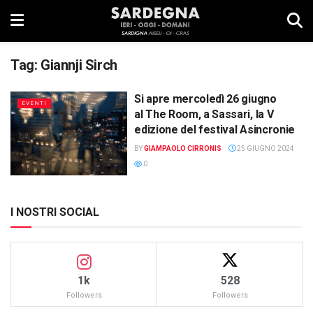
Tag:
Giannji Sirch
Si apre mercoledì 26 giugno
EVENTI
al The Room, a Sassari, la V
edizione del festival Asincronie
BY
GIAMPAOLO CIRRONIS
25 GIUGNO 2024
0
I NOSTRI SOCIAL
1k
528
Followers
Followers