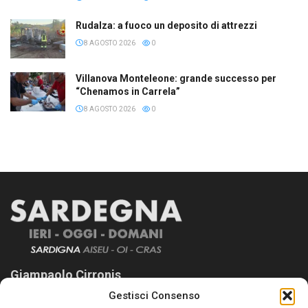
Rudalza: a fuoco un deposito di attrezzi
8 AGOSTO 2026
0
Villanova Monteleone: grande successo per
“Chenamos in Carrela”
8 AGOSTO 2026
0
Giampaolo Cirronis
Gestisci Consenso
Sardegna Ieri-Oggi-Domani nasce per informare “liberamente” i