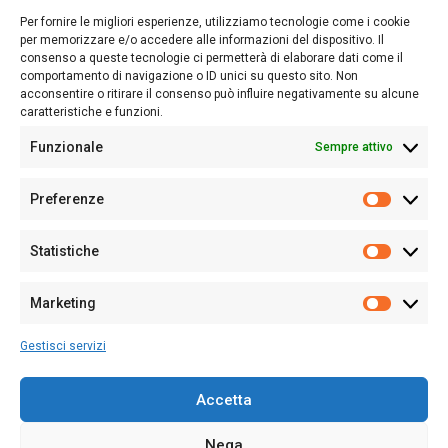
lettori su quanto accade in Sardegna, con un occhio rivolto al
Per fornire le migliori esperienze, utilizziamo tecnologie come i cookie
nostro passato e, soprattutto, al nostro futuro
per memorizzare e/o accedere alle informazioni del dispositivo. Il
consenso a queste tecnologie ci permetterà di elaborare dati come il
Follow Us
comportamento di navigazione o ID unici su questo sito. Non
acconsentire o ritirare il consenso può influire negativamente su alcune
caratteristiche e funzioni.
Funzionale
Sempre attivo
Editore:
Giampaolo Cirronis Ditta individuale
Preferenze
Sede:
Via Cristoforo Colombo 09013 Carbonia
Prefere
Direttore responsabile:
Giampaolo Cirronis
Partita IVA
02270380922
Statistiche
Statistic
N° di iscrizione al ROC:
9294
N° di iscrizione al Registro Stampa Tribunale di Cagliari:
N°
Marketing
128/2020 del 10/02/2020
Marketi
Tel.
+39 391 1265423
Gestisci servizi
Per la Pubblicità:
+39 328 6132020
Accetta
Nega