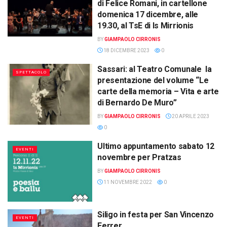
di Felice Romani, in cartellone
domenica 17 dicembre, alle
19.30, al TsE di Is Mirrionis
BY
GIAMPAOLO CIRRONIS
18 DICEMBRE 2023
0
Sassari: al Teatro Comunale la
SPETTACOLO
presentazione del volume “Le
carte della memoria – Vita e arte
di Bernardo De Muro”
BY
GIAMPAOLO CIRRONIS
20 APRILE 2023
0
Ultimo appuntamento sabato 12
EVENTI
novembre per Pratzas
BY
GIAMPAOLO CIRRONIS
11 NOVEMBRE 2022
0
Siligo in festa per San Vincenzo
EVENTI
Ferrer