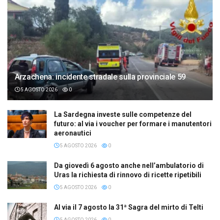
Arzachena: incidente stradale sulla provinciale 59
5 AGOSTO 2026
0
La Sardegna investe sulle competenze del
futuro: al via i voucher per formare i manutentori
aeronautici
5 AGOSTO 2026
0
Da giovedì 6 agosto anche nell’ambulatorio di
Uras la richiesta di rinnovo di ricette ripetibili
5 AGOSTO 2026
0
Al via il 7 agosto la 31ª Sagra del mirto di Telti
5 AGOSTO 2026
0