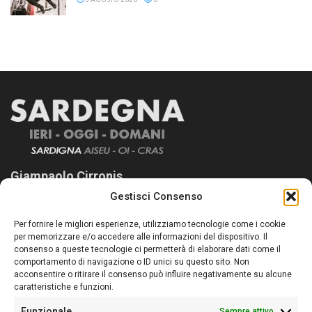
Giampaolo Cirronis
Gestisci Consenso
Sardegna Ieri-Oggi-Domani nasce per informare “liberamente” i
lettori su quanto accade in Sardegna, con un occhio rivolto al
Per fornire le migliori esperienze, utilizziamo tecnologie come i cookie
nostro passato e, soprattutto, al nostro futuro
per memorizzare e/o accedere alle informazioni del dispositivo. Il
consenso a queste tecnologie ci permetterà di elaborare dati come il
Follow Us
comportamento di navigazione o ID unici su questo sito. Non
acconsentire o ritirare il consenso può influire negativamente su alcune
caratteristiche e funzioni.
Funzionale
Sempre attivo