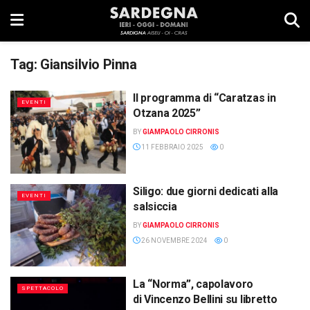
Tag:
Giansilvio Pinna
Il programma di “Caratzas in
EVENTI
Otzana 2025”
BY
GIAMPAOLO CIRRONIS
11 FEBBRAIO 2025
0
Siligo: due giorni dedicati alla
EVENTI
salsiccia
BY
GIAMPAOLO CIRRONIS
26 NOVEMBRE 2024
0
La “Norma”, capolavoro
SPETTACOLO
di Vincenzo Bellini su libretto