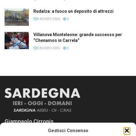
Rudalza: a fuoco un deposito di attrezzi
8 AGOSTO 2026
0
Villanova Monteleone: grande successo per
“Chenamos in Carrela”
8 AGOSTO 2026
0
Giampaolo Cirronis
Gestisci Consenso
Sardegna Ieri-Oggi-Domani nasce per informare “liberamente” i