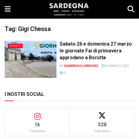
Tag:
Gigi Chessa
Sabato 26 e domenica 27 marzo
EVENTI
le giornate Fai di primavera
approdano a Borutta
BY
GIAMPAOLO CIRRONIS
24 MARZO 2022
0
I NOSTRI SOCIAL
1k
528
Followers
Followers