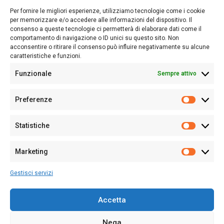
lettori su quanto accade in Sardegna, con un occhio rivolto al
Per fornire le migliori esperienze, utilizziamo tecnologie come i cookie
nostro passato e, soprattutto, al nostro futuro
per memorizzare e/o accedere alle informazioni del dispositivo. Il
consenso a queste tecnologie ci permetterà di elaborare dati come il
Follow Us
comportamento di navigazione o ID unici su questo sito. Non
acconsentire o ritirare il consenso può influire negativamente su alcune
caratteristiche e funzioni.
Funzionale
Sempre attivo
Editore:
Giampaolo Cirronis Ditta individuale
Preferenze
Sede:
Via Cristoforo Colombo 09013 Carbonia
Prefere
Direttore responsabile:
Giampaolo Cirronis
Partita IVA
02270380922
Statistiche
Statistic
N° di iscrizione al ROC:
9294
N° di iscrizione al Registro Stampa Tribunale di Cagliari:
N°
Marketing
128/2020 del 10/02/2020
Marketi
Tel.
+39 391 1265423
Gestisci servizi
Per la Pubblicità:
+39 328 6132020
Accetta
Nega