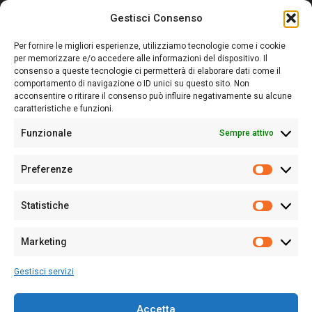
Gestisci Consenso
Sardegna Ieri-Oggi-Domani nasce per informare “liberamente” i
lettori su quanto accade in Sardegna, con un occhio rivolto al
Per fornire le migliori esperienze, utilizziamo tecnologie come i cookie
nostro passato e, soprattutto, al nostro futuro
per memorizzare e/o accedere alle informazioni del dispositivo. Il
consenso a queste tecnologie ci permetterà di elaborare dati come il
Follow Us
comportamento di navigazione o ID unici su questo sito. Non
acconsentire o ritirare il consenso può influire negativamente su alcune
caratteristiche e funzioni.
Funzionale
Sempre attivo
Editore:
Giampaolo Cirronis Ditta individuale
Preferenze
Sede:
Via Cristoforo Colombo 09013 Carbonia
Prefere
Direttore responsabile:
Giampaolo Cirronis
Partita IVA
02270380922
Statistiche
Statistic
N° di iscrizione al ROC:
9294
N° di iscrizione al Registro Stampa Tribunale di Cagliari:
N°
Marketing
128/2020 del 10/02/2020
Marketi
Tel.
+39 391 1265423
Gestisci servizi
Per la Pubblicità:
+39 328 6132020
Accetta