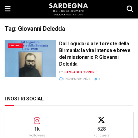
Tag:
Giovanni Deledda
Dal Logudoro alle foreste della
CULTURA
Birmania: la vita intensa e breve
del missionario P. Giovanni
Deledda
BY
GIAMPAOLO CIRRONIS
4 NOVEMBRE 2024
0
I NOSTRI SOCIAL
1k
528
Followers
Followers