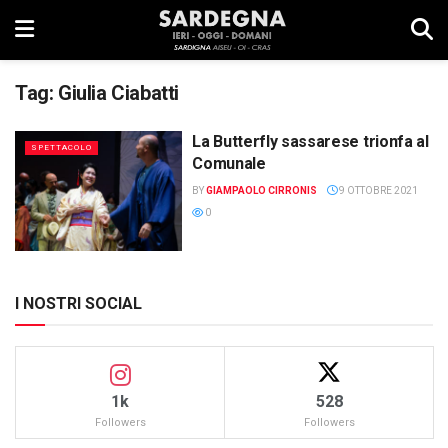
Tag:
Giulia Ciabatti
La Butterfly sassarese trionfa al
SPETTACOLO
Comunale
BY
GIAMPAOLO CIRRONIS
9 OTTOBRE 2021
0
I NOSTRI SOCIAL
1k
528
Followers
Followers