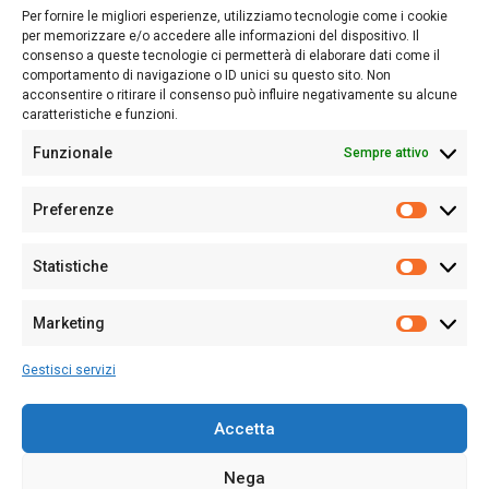
lettori su quanto accade in Sardegna, con un occhio rivolto al
Per fornire le migliori esperienze, utilizziamo tecnologie come i cookie
nostro passato e, soprattutto, al nostro futuro
per memorizzare e/o accedere alle informazioni del dispositivo. Il
consenso a queste tecnologie ci permetterà di elaborare dati come il
Follow Us
comportamento di navigazione o ID unici su questo sito. Non
acconsentire o ritirare il consenso può influire negativamente su alcune
caratteristiche e funzioni.
Funzionale
Sempre attivo
Editore:
Giampaolo Cirronis Ditta individuale
Preferenze
Sede:
Via Cristoforo Colombo 09013 Carbonia
Prefere
Direttore responsabile:
Giampaolo Cirronis
Partita IVA
02270380922
Statistiche
Statistic
N° di iscrizione al ROC:
9294
N° di iscrizione al Registro Stampa Tribunale di Cagliari:
N°
Marketing
128/2020 del 10/02/2020
Marketi
Tel.
+39 391 1265423
Gestisci servizi
Per la Pubblicità:
+39 328 6132020
Accetta
Nega