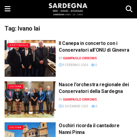
Tag:
Ivano Iai
Il Canepa in concerto con i
SPETTACOLO
Conservatori all’ONU di Ginevra
BY
GIAMPAOLO CIRRONIS
9 FEBBRAIO 2026
0
Nasce l’orchestra regionale dei
CULTURA
Conservatori della Sardegna
BY
GIAMPAOLO CIRRONIS
5 DICEMBRE 2025
0
Oschiri ricorda il cantadore
CULTURA
Nanni Pinna