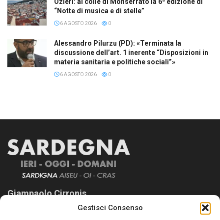
Ozieri: al colle di Monserrato la 6ª edizione di
“Notte di musica e di stelle”
6 AGOSTO 2026
0
Alessandro Pilurzu (PD): «Terminata la
discussione dell’art. 1 inerente “Disposizioni in
materia sanitaria e politiche sociali”»
6 AGOSTO 2026
0
Giampaolo Cirronis
Gestisci Consenso
Sardegna Ieri-Oggi-Domani nasce per informare “liberamente” i