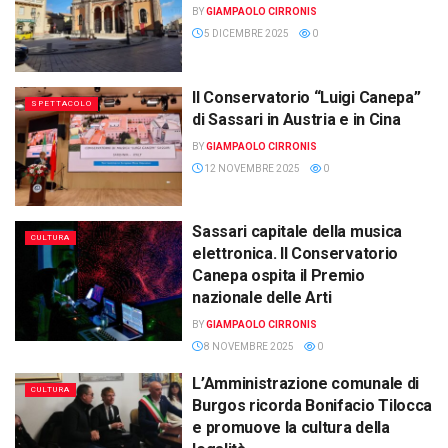
BY
GIAMPAOLO CIRRONIS
5 DICEMBRE 2025
0
Il Conservatorio “Luigi Canepa”
SPETTACOLO
di Sassari in Austria e in Cina
BY
GIAMPAOLO CIRRONIS
12 NOVEMBRE 2025
0
Sassari capitale della musica
CULTURA
elettronica. Il Conservatorio
Canepa ospita il Premio
nazionale delle Arti
BY
GIAMPAOLO CIRRONIS
8 NOVEMBRE 2025
0
L’Amministrazione comunale di
CULTURA
Burgos ricorda Bonifacio Tilocca
e promuove la cultura della