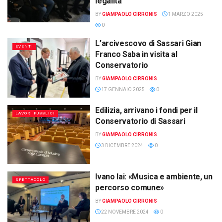
legalità
BY
GIAMPAOLO CIRRONIS
1 MARZO 2025
0
L’arcivescovo di Sassari Gian
EVENTI
Franco Saba in visita al
Conservatorio
BY
GIAMPAOLO CIRRONIS
17 GENNAIO 2025
0
Edilizia, arrivano i fondi per il
LAVORI PUBBLICI
Conservatorio di Sassari
BY
GIAMPAOLO CIRRONIS
3 DICEMBRE 2024
0
Ivano Iai: «Musica e ambiente, un
SPETTACOLO
percorso comune»
BY
GIAMPAOLO CIRRONIS
22 NOVEMBRE 2024
0