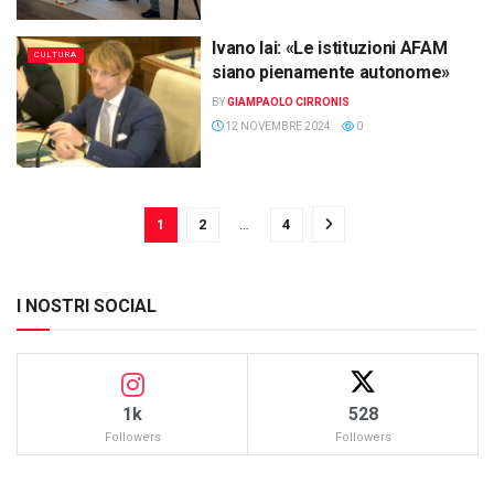
Ivano Iai: «Le istituzioni AFAM
CULTURA
siano pienamente autonome»
BY
GIAMPAOLO CIRRONIS
12 NOVEMBRE 2024
0
1
2
…
4
I NOSTRI SOCIAL
1k
528
Followers
Followers