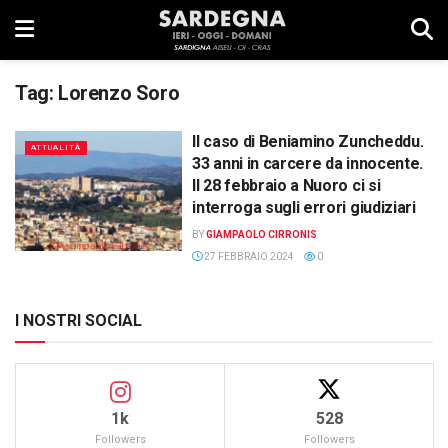
Tag:
Lorenzo Soro
Il caso di Beniamino Zuncheddu.
ATTUALITÀ
33 anni in carcere da innocente.
Il 28 febbraio a Nuoro ci si
interroga sugli errori giudiziari
BY
GIAMPAOLO CIRRONIS
27 FEBBRAIO 2024
0
I NOSTRI SOCIAL
1k
528
Followers
Followers