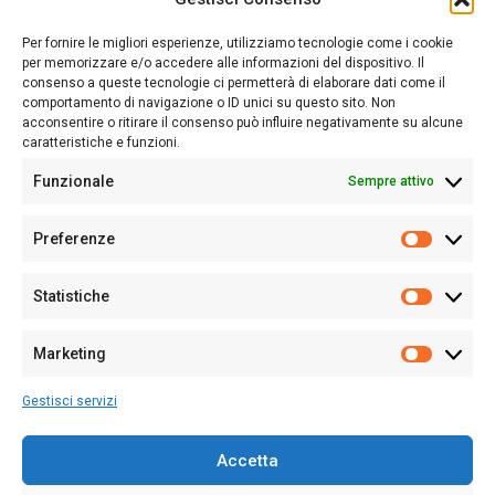
Sardegna Ieri-Oggi-Domani nasce per informare “liberamente” i
lettori su quanto accade in Sardegna, con un occhio rivolto al
Per fornire le migliori esperienze, utilizziamo tecnologie come i cookie
nostro passato e, soprattutto, al nostro futuro
per memorizzare e/o accedere alle informazioni del dispositivo. Il
consenso a queste tecnologie ci permetterà di elaborare dati come il
Follow Us
comportamento di navigazione o ID unici su questo sito. Non
acconsentire o ritirare il consenso può influire negativamente su alcune
caratteristiche e funzioni.
Funzionale
Sempre attivo
Editore:
Giampaolo Cirronis Ditta individuale
Preferenze
Sede:
Via Cristoforo Colombo 09013 Carbonia
Prefere
Direttore responsabile:
Giampaolo Cirronis
Partita IVA
02270380922
Statistiche
Statistic
N° di iscrizione al ROC:
9294
N° di iscrizione al Registro Stampa Tribunale di Cagliari:
N°
Marketing
128/2020 del 10/02/2020
Marketi
Tel.
+39 391 1265423
Gestisci servizi
Per la Pubblicità:
+39 328 6132020
Accetta