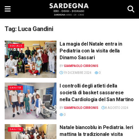
Tag:
Luca Gandini
La magia del Natale entra in
SOCIALE
Pediatria con la visita della
Dinamo Sassari
BY
GIAMPAOLO CIRRONIS
19 DICEMBRE 2024
0
I controlli degli atleti della
SANITÀ
società di basket sassarese
nella Cardiologia del San Martino
BY
GIAMPAOLO CIRRONIS
8 AGOSTO 2024
0
Natale biancoblu in Pediatria. Ieri
SANITÀ
mattina la tradizionale visita