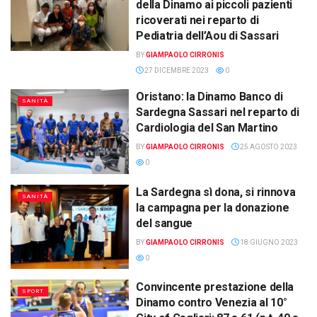
della Dinamo ai piccoli pazienti
ricoverati nei reparto di
Pediatria dell’Aou di Sassari
BY
GIAMPAOLO CIRRONIS
27 DICEMBRE 2023
0
Oristano: la Dinamo Banco di
SANITÀ
Sardegna Sassari nel reparto di
Cardiologia del San Martino
BY
GIAMPAOLO CIRRONIS
25 AGOSTO 2023
0
La Sardegna sì dona, si rinnova
SANITÀ
la campagna per la donazione
del sangue
BY
GIAMPAOLO CIRRONIS
18 GIUGNO 2023
0
Convincente prestazione della
SPORT
Dinamo contro Venezia al 10°