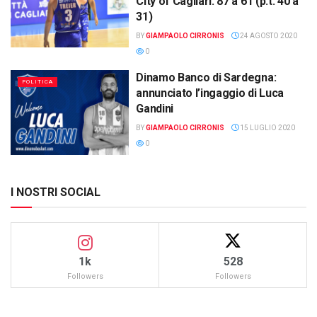
City of Cagliari: 87 a 61 (p.t. 40 a
31)
BY
GIAMPAOLO CIRRONIS
24 AGOSTO 2020
0
Dinamo Banco di Sardegna:
POLITICA
annunciato l’ingaggio di Luca
Gandini
BY
GIAMPAOLO CIRRONIS
15 LUGLIO 2020
0
I NOSTRI SOCIAL
1k
528
Followers
Followers