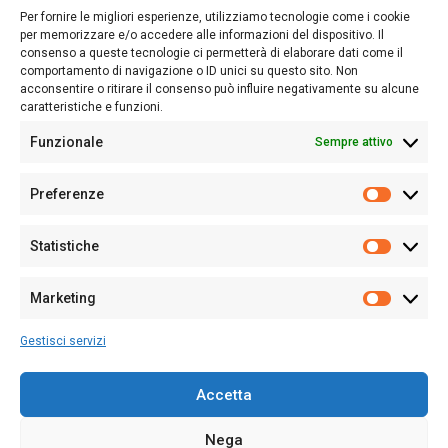
lettori su quanto accade in Sardegna, con un occhio rivolto al
Per fornire le migliori esperienze, utilizziamo tecnologie come i cookie
nostro passato e, soprattutto, al nostro futuro
per memorizzare e/o accedere alle informazioni del dispositivo. Il
consenso a queste tecnologie ci permetterà di elaborare dati come il
Follow Us
comportamento di navigazione o ID unici su questo sito. Non
acconsentire o ritirare il consenso può influire negativamente su alcune
caratteristiche e funzioni.
Funzionale
Sempre attivo
Editore:
Giampaolo Cirronis Ditta individuale
Preferenze
Sede:
Via Cristoforo Colombo 09013 Carbonia
Prefere
Direttore responsabile:
Giampaolo Cirronis
Partita IVA
02270380922
Statistiche
Statistic
N° di iscrizione al ROC:
9294
N° di iscrizione al Registro Stampa Tribunale di Cagliari:
N°
Marketing
128/2020 del 10/02/2020
Marketi
Tel.
+39 391 1265423
Gestisci servizi
Per la Pubblicità:
+39 328 6132020
Accetta
Nega