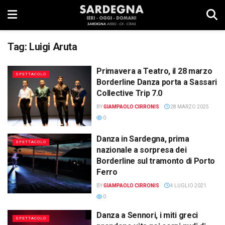
Tag:
Luigi Aruta
Primavera a Teatro, il 28 marzo
SPETTACOLO
Borderline Danza porta a Sassari
Collective Trip 7.0
BY
GIAMPAOLO CIRRONIS
28 MARZO 2025
0
Danza in Sardegna, prima
SPETTACOLO
nazionale a sorpresa dei
Borderline sul tramonto di Porto
Ferro
BY
GIAMPAOLO CIRRONIS
4 LUGLIO 2021
0
Danza a Sennori, i miti greci
SPETTACOLO