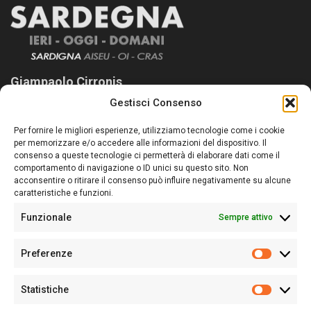
Giampaolo Cirronis
Gestisci Consenso
Sardegna Ieri-Oggi-Domani nasce per informare “liberamente” i
lettori su quanto accade in Sardegna, con un occhio rivolto al
Per fornire le migliori esperienze, utilizziamo tecnologie come i cookie
nostro passato e, soprattutto, al nostro futuro
per memorizzare e/o accedere alle informazioni del dispositivo. Il
consenso a queste tecnologie ci permetterà di elaborare dati come il
Follow Us
comportamento di navigazione o ID unici su questo sito. Non
acconsentire o ritirare il consenso può influire negativamente su alcune
caratteristiche e funzioni.
Funzionale
Sempre attivo
Editore:
Giampaolo Cirronis Ditta individuale
Preferenze
Sede:
Via Cristoforo Colombo 09013 Carbonia
Prefere
Direttore responsabile:
Giampaolo Cirronis
Partita IVA
02270380922
Statistiche
Statistic
N° di iscrizione al ROC:
9294