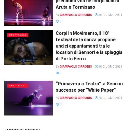
prendono vita nei corpi nudi di
Aruta e Formisano
BY
GIAMPAOLO CIRRONIS
30 GIUGNO 2021
0
Corpi in Movimento, il 18°
SPETTACOLO
festival della danza propone
undici appuntamenti tra le
location di Sennori e la spiaggia
di Porto Ferro
BY
GIAMPAOLO CIRRONIS
30 GIUGNO 2021
0
“Primavera a Teatro”: a Sennori
SPETTACOLO
successo per “White Paper”
BY
GIAMPAOLO CIRRONIS
26 GIUGNO 2021
0