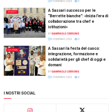
9 FEBBRAIO 2024
0
A Sassari successo per le
EVENTI
“Berrette bianche”: «Inizia l’era di
collaborazione tra chef e
istituzioni»
BY
GIAMPAOLO CIRRONIS
9 FEBBRAIO 2023
0
A Sassari la festa del cuoco:
CULTURA
integrazione, formazione e
solidarietà per gli chef di oggi e
domani
BY
GIAMPAOLO CIRRONIS
5 FEBBRAIO 2023
0
I NOSTRI SOCIAL