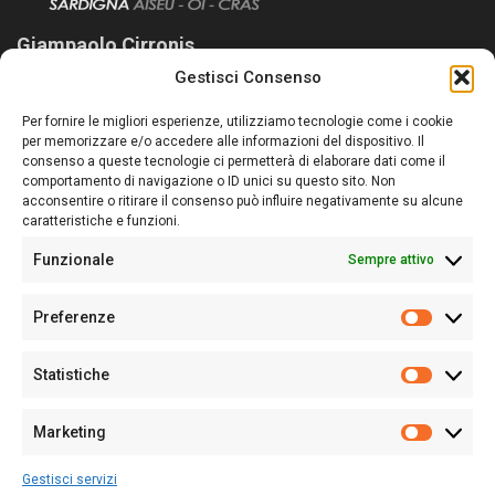
Giampaolo Cirronis
Gestisci Consenso
Sardegna Ieri-Oggi-Domani nasce per informare “liberamente” i
lettori su quanto accade in Sardegna, con un occhio rivolto al
Per fornire le migliori esperienze, utilizziamo tecnologie come i cookie
nostro passato e, soprattutto, al nostro futuro
per memorizzare e/o accedere alle informazioni del dispositivo. Il
consenso a queste tecnologie ci permetterà di elaborare dati come il
Follow Us
comportamento di navigazione o ID unici su questo sito. Non
acconsentire o ritirare il consenso può influire negativamente su alcune
caratteristiche e funzioni.
Funzionale
Sempre attivo
Editore:
Giampaolo Cirronis Ditta individuale
Preferenze
Sede:
Via Cristoforo Colombo 09013 Carbonia
Prefere
Direttore responsabile:
Giampaolo Cirronis
Partita IVA
02270380922
Statistiche
Statistic
N° di iscrizione al ROC:
9294
N° di iscrizione al Registro Stampa Tribunale di Cagliari:
N°
Marketing
128/2020 del 10/02/2020
Marketi
Tel.
+39 391 1265423
Gestisci servizi
Per la Pubblicità:
+39 328 6132020