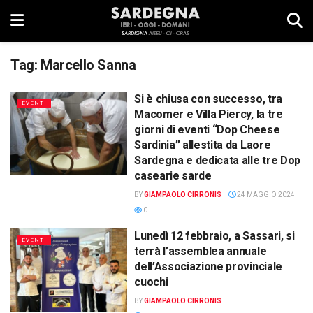
Tag:
Marcello Sanna
Si è chiusa con successo, tra
EVENTI
Macomer e Villa Piercy, la tre
giorni di eventi “Dop Cheese
Sardinia” allestita da Laore
Sardegna e dedicata alle tre Dop
casearie sarde
BY
GIAMPAOLO CIRRONIS
24 MAGGIO 2024
0
Lunedì 12 febbraio, a Sassari, si
EVENTI
terrà l’assemblea annuale
dell’Associazione provinciale
cuochi
BY
GIAMPAOLO CIRRONIS