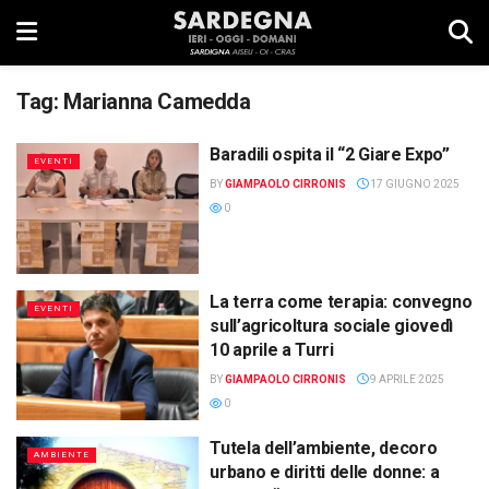
Tag:
Marianna Camedda
Baradili ospita il “2 Giare Expo”
EVENTI
BY
GIAMPAOLO CIRRONIS
17 GIUGNO 2025
0
La terra come terapia: convegno
EVENTI
sull’agricoltura sociale giovedì
10 aprile a Turri
BY
GIAMPAOLO CIRRONIS
9 APRILE 2025
0
Tutela dell’ambiente, decoro
AMBIENTE
urbano e diritti delle donne: a