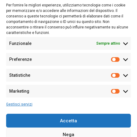
lettori su quanto accade in Sardegna, con un occhio rivolto al
Per fornire le migliori esperienze, utilizziamo tecnologie come i cookie
nostro passato e, soprattutto, al nostro futuro
per memorizzare e/o accedere alle informazioni del dispositivo. Il
consenso a queste tecnologie ci permetterà di elaborare dati come il
Follow Us
comportamento di navigazione o ID unici su questo sito. Non
acconsentire o ritirare il consenso può influire negativamente su alcune
caratteristiche e funzioni.
Funzionale
Sempre attivo
Editore:
Giampaolo Cirronis Ditta individuale
Preferenze
Sede:
Via Cristoforo Colombo 09013 Carbonia
Prefere
Direttore responsabile:
Giampaolo Cirronis
Partita IVA
02270380922
Statistiche
Statistic
N° di iscrizione al ROC:
9294
N° di iscrizione al Registro Stampa Tribunale di Cagliari:
N°
Marketing
128/2020 del 10/02/2020
Marketi
Tel.
+39 391 1265423
Gestisci servizi
Per la Pubblicità:
+39 328 6132020
Accetta
Nega