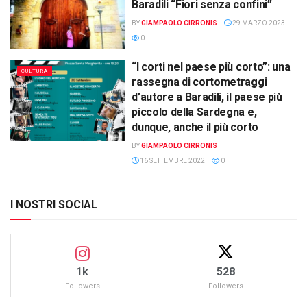
Baradili “Fiori senza confini”
BY
GIAMPAOLO CIRRONIS
29 MARZO 2023
0
“I corti nel paese più corto”: una
CULTURA
rassegna di cortometraggi
d’autore a Baradili, il paese più
piccolo della Sardegna e,
dunque, anche il più corto
BY
GIAMPAOLO CIRRONIS
16 SETTEMBRE 2022
0
I NOSTRI SOCIAL
1k
528
Followers
Followers