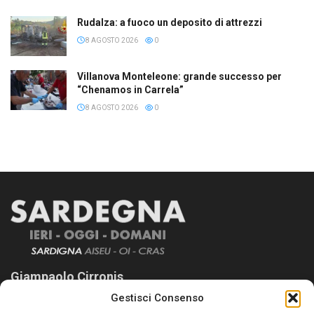
Rudalza: a fuoco un deposito di attrezzi
8 AGOSTO 2026
0
Villanova Monteleone: grande successo per
“Chenamos in Carrela”
8 AGOSTO 2026
0
Giampaolo Cirronis
Gestisci Consenso
Sardegna Ieri-Oggi-Domani nasce per informare “liberamente” i