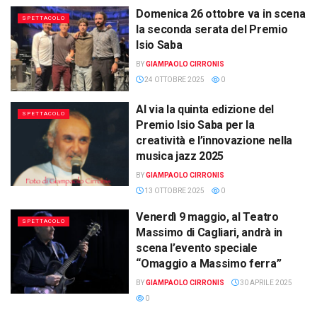
Domenica 26 ottobre va in scena
SPETTACOLO
la seconda serata del Premio
Isio Saba
BY
GIAMPAOLO CIRRONIS
24 OTTOBRE 2025
0
Al via la quinta edizione del
SPETTACOLO
Premio Isio Saba per la
creatività e l’innovazione nella
musica jazz 2025
BY
GIAMPAOLO CIRRONIS
13 OTTOBRE 2025
0
Venerdì 9 maggio, al Teatro
SPETTACOLO
Massimo di Cagliari, andrà in
scena l’evento speciale
“Omaggio a Massimo ferra”
BY
GIAMPAOLO CIRRONIS
30 APRILE 2025
0