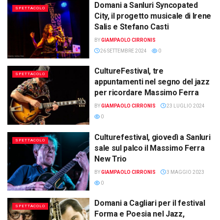
Domani a Sanluri Syncopated
SPETTACOLO
City, il progetto musicale di Irene
Salis e Stefano Casti
BY
GIAMPAOLO CIRRONIS
26 SETTEMBRE 2024
0
CultureFestival, tre
SPETTACOLO
appuntamenti nel segno del jazz
per ricordare Massimo Ferra
BY
GIAMPAOLO CIRRONIS
23 LUGLIO 2024
0
Culturefestival, giovedì a Sanluri
SPETTACOLO
sale sul palco il Massimo Ferra
New Trio
BY
GIAMPAOLO CIRRONIS
3 MAGGIO 2023
0
Domani a Cagliari per il festival
SPETTACOLO
Forma e Poesia nel Jazz,