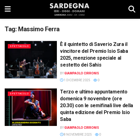
Tag:
Massimo Ferra
È il quintetto di Saverio Zura il
SPETTACOLO
vincitore del Premio Isio Saba
2025, menzione speciale al
sestetto dei Sahis
BY
GIAMPAOLO CIRRONIS
1 DICEMBRE 2025
0
Terzo e ultimo appuntamento
SPETTACOLO
domenica 9 novembre (ore
20.30) con le semifinali live della
quinta edizione del Premio Isio
Saba
BY
GIAMPAOLO CIRRONIS
8 NOVEMBRE 2025
0