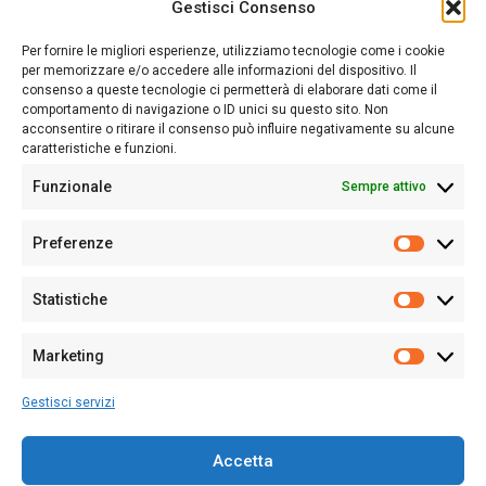
Gestisci Consenso
Sardegna Ieri-Oggi-Domani nasce per informare “liberamente” i
lettori su quanto accade in Sardegna, con un occhio rivolto al
Per fornire le migliori esperienze, utilizziamo tecnologie come i cookie
nostro passato e, soprattutto, al nostro futuro
per memorizzare e/o accedere alle informazioni del dispositivo. Il
consenso a queste tecnologie ci permetterà di elaborare dati come il
Follow Us
comportamento di navigazione o ID unici su questo sito. Non
acconsentire o ritirare il consenso può influire negativamente su alcune
caratteristiche e funzioni.
Funzionale
Sempre attivo
Editore:
Giampaolo Cirronis Ditta individuale
Preferenze
Sede:
Via Cristoforo Colombo 09013 Carbonia
Prefere
Direttore responsabile:
Giampaolo Cirronis
Partita IVA
02270380922
Statistiche
Statistic
N° di iscrizione al ROC:
9294
N° di iscrizione al Registro Stampa Tribunale di Cagliari:
N°
Marketing
128/2020 del 10/02/2020
Marketi
Tel.
+39 391 1265423
Gestisci servizi
Per la Pubblicità:
+39 328 6132020
Accetta