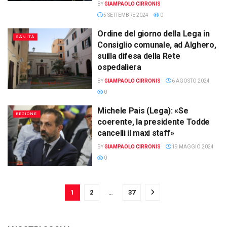
BY
GIAMPAOLO CIRRONIS
5 SETTEMBRE 2024
0
Ordine del giorno della Lega in
SANITÀ
Consiglio comunale, ad Alghero,
suilla difesa della Rete
ospedaliera
BY
GIAMPAOLO CIRRONIS
6 AGOSTO 2024
0
Michele Pais (Lega): «Se
REGIONE
coerente, la presidente Todde
cancelli il maxi staff»
BY
GIAMPAOLO CIRRONIS
19 MAGGIO 2024
0
1
2
…
37