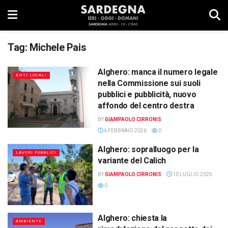
Tag:
Michele Pais
Alghero: manca il numero legale
ENTI LOCALI
nella Commissione sui suoli
pubblici e pubblicità, nuovo
affondo del centro destra
BY
GIAMPAOLO CIRRONIS
6 FEBBRAIO 2026
0
Alghero: sopralluogo per la
LAVORI PUBBLICI
variante del Calich
BY
GIAMPAOLO CIRRONIS
10 LUGLIO 2025
0
Alghero: chiesta la
AMBIENTE