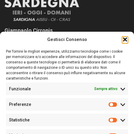
Giampaolo Cirronis
Gestisci Consenso
Sardegna Ieri-Oggi-Domani nasce per informare “liberamente” i
lettori su quanto accade in Sardegna, con un occhio rivolto al
Per fornire le migliori esperienze, utilizziamo tecnologie come i cookie
nostro passato e, soprattutto, al nostro futuro
per memorizzare e/o accedere alle informazioni del dispositivo. Il
consenso a queste tecnologie ci permetterà di elaborare dati come il
Follow Us
comportamento di navigazione o ID unici su questo sito. Non
acconsentire o ritirare il consenso può influire negativamente su alcune
caratteristiche e funzioni.
Funzionale
Sempre attivo
Editore:
Giampaolo Cirronis Ditta individuale
Preferenze
Sede:
Via Cristoforo Colombo 09013 Carbonia
Prefere
Direttore responsabile:
Giampaolo Cirronis
Partita IVA
02270380922
Statistiche
Statistic
N° di iscrizione al ROC:
9294
N° di iscrizione al Registro Stampa Tribunale di Cagliari:
N°