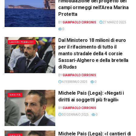
rimodulazione del progetto dei
campi ormeggi nell’Area Marina
Protetta
BY
GIAMPAOLO CIRRONIS
27 MARZO 2025
0
Dal Ministero 18 milioni di euro
LAVORI PUBBLICI
per il rifacimento di tutto il
manto stradale della 4 corsie
Sassari-Alghero e della bretella
di Rudas
BY
GIAMPAOLO CIRRONIS
6 FEBBRAIO 2025
0
Michele Pais (Lega): «Negati i
SANITÀ
diritti ai soggetti più fragili»
BY
GIAMPAOLO CIRRONIS
30 GENNAIO 2025
0
Michele Pais (Lega): «I cantieri di
SANITÀ