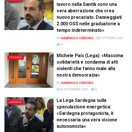
lavoro nella Sanità sono una
vera aberrazione che crea
nuovo precariato. Danneggiati
2.000 OSS nelle graduatorie a
tempo indeterminato»
BY
GIAMPAOLO CIRRONIS
3 OTTOBRE 2024
0
Michele Pais (Lega): «Massima
CRONACA
solidarietà e condanna di atti
violenti che fanno male alla
nostra democrazia»
BY
GIAMPAOLO CIRRONIS
24 SETTEMBRE 2024
0
La Lega Sardegna sulla
ENERGIA
speculazione energetica:
«Sardegna protagonista, è
necessaria una vera visione
autonomista»