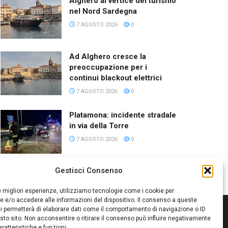
Alghero al vertice del turismo
nel Nord Sardegna
7 AGOSTO 2026
0
Ad Alghero cresce la
preoccupazione per i
continui blackout elettrici
7 AGOSTO 2026
0
Platamona: incidente stradale
in via della Torre
7 AGOSTO 2026
0
Gestisci Consenso
le migliori esperienze, utilizziamo tecnologie come i cookie per
 e/o accedere alle informazioni del dispositivo. Il consenso a queste
i permetterà di elaborare dati come il comportamento di navigazione o ID
sto sito. Non acconsentire o ritirare il consenso può influire negativamente
ratteristiche e funzioni.