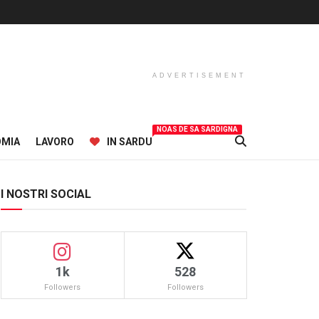
ADVERTISEMENT
NOAS DE SA SARDIGNA
OMIA
LAVORO
IN SARDU
I NOSTRI SOCIAL
1k
528
Followers
Followers