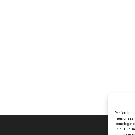
Per fornire 
memorizzare
tecnologie c
unici su que
su alcune ca