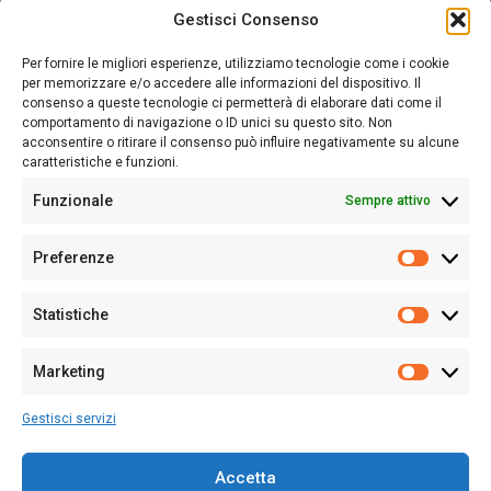
Gestisci Consenso
Sardegna Ieri-Oggi-Domani nasce per informare “liberamente” i
lettori su quanto accade in Sardegna, con un occhio rivolto al
Per fornire le migliori esperienze, utilizziamo tecnologie come i cookie
nostro passato e, soprattutto, al nostro futuro
per memorizzare e/o accedere alle informazioni del dispositivo. Il
consenso a queste tecnologie ci permetterà di elaborare dati come il
Follow Us
comportamento di navigazione o ID unici su questo sito. Non
acconsentire o ritirare il consenso può influire negativamente su alcune
caratteristiche e funzioni.
Funzionale
Sempre attivo
Editore:
Giampaolo Cirronis Ditta individuale
Preferenze
Sede:
Via Cristoforo Colombo 09013 Carbonia
Prefere
Direttore responsabile:
Giampaolo Cirronis
Partita IVA
02270380922
Statistiche
Statistic
N° di iscrizione al ROC:
9294
N° di iscrizione al Registro Stampa Tribunale di Cagliari:
N°
Marketing
128/2020 del 10/02/2020
Marketi
Tel.
+39 391 1265423
Gestisci servizi
Per la Pubblicità:
+39 328 6132020
Accetta