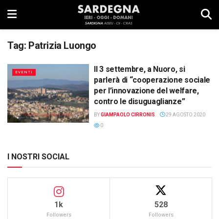
Tag:
Patrizia Luongo
Il 3 settembre, a Nuoro, si
EVENTI
parlerà di “cooperazione sociale
per l’innovazione del welfare,
contro le disuguaglianze”
BY
GIAMPAOLO CIRRONIS
29 AGOSTO 2020
0
I NOSTRI SOCIAL
1k
528
Followers
Followers