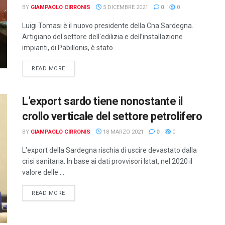
BY
GIAMPAOLO CIRRONIS
5 DICEMBRE 2021
0
0
Luigi Tomasi è il nuovo presidente della Cna Sardegna.
Artigiano del settore dell'edilizia e dell’installazione
impianti, di Pabillonis, è stato ...
DETAILS
READ MORE
L’export sardo tiene nonostante il
crollo verticale del settore petrolifero
BY
GIAMPAOLO CIRRONIS
18 MARZO 2021
0
0
L'export della Sardegna rischia di uscire devastato dalla
crisi sanitaria. In base ai dati provvisori Istat, nel 2020 il
valore delle ...
DETAILS
READ MORE