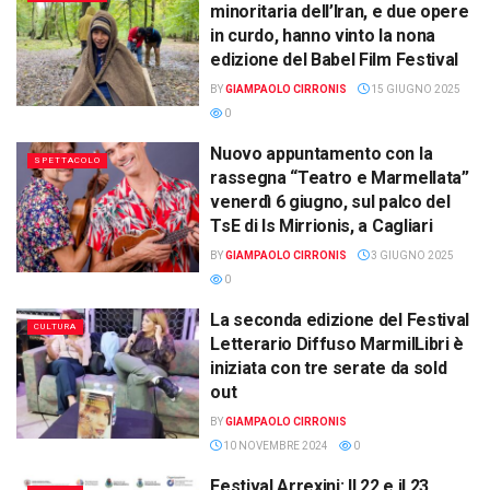
minoritaria dell’Iran, e due opere
in curdo, hanno vinto la nona
edizione del Babel Film Festival
BY
GIAMPAOLO CIRRONIS
15 GIUGNO 2025
0
Nuovo appuntamento con la
SPETTACOLO
rassegna “Teatro e Marmellata”
venerdì 6 giugno, sul palco del
TsE di Is Mirrionis, a Cagliari
BY
GIAMPAOLO CIRRONIS
3 GIUGNO 2025
0
La seconda edizione del Festival
CULTURA
Letterario Diffuso MarmilLibri è
iniziata con tre serate da sold
out
BY
GIAMPAOLO CIRRONIS
10 NOVEMBRE 2024
0
Festival Arrexini: Il 22 e il 23