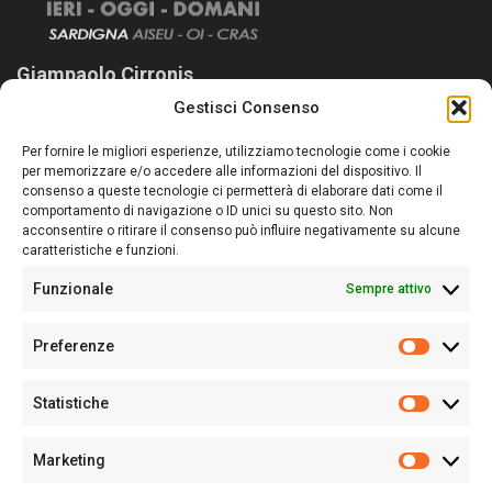
Giampaolo Cirronis
Gestisci Consenso
Sardegna Ieri-Oggi-Domani nasce per informare “liberamente” i
lettori su quanto accade in Sardegna, con un occhio rivolto al
Per fornire le migliori esperienze, utilizziamo tecnologie come i cookie
nostro passato e, soprattutto, al nostro futuro
per memorizzare e/o accedere alle informazioni del dispositivo. Il
consenso a queste tecnologie ci permetterà di elaborare dati come il
Follow Us
comportamento di navigazione o ID unici su questo sito. Non
acconsentire o ritirare il consenso può influire negativamente su alcune
caratteristiche e funzioni.
Funzionale
Sempre attivo
Editore:
Giampaolo Cirronis Ditta individuale
Preferenze
Sede:
Via Cristoforo Colombo 09013 Carbonia
Prefere
Direttore responsabile:
Giampaolo Cirronis
Partita IVA
02270380922
Statistiche
Statistic
N° di iscrizione al ROC:
9294
N° di iscrizione al Registro Stampa Tribunale di Cagliari:
N°
Marketing
128/2020 del 10/02/2020
Marketi