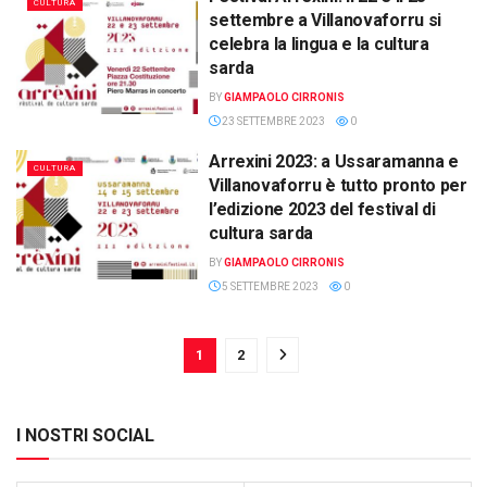
CULTURA
settembre a Villanovaforru si
celebra la lingua e la cultura
sarda
BY
GIAMPAOLO CIRRONIS
23 SETTEMBRE 2023
0
Arrexini 2023: a Ussaramanna e
CULTURA
Villanovaforru è tutto pronto per
l’edizione 2023 del festival di
cultura sarda
BY
GIAMPAOLO CIRRONIS
5 SETTEMBRE 2023
0
1
2
I NOSTRI SOCIAL