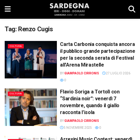
Tag:
Renzo Cugis
Carta Carbonia conquista ancora
CULTURA
il pubblico grande partecipazione
per la seconda serata di Festival
all’Arena Mirastelle
BY
GIAMPAOLO CIRRONIS
27 LUGLIO 2026
0
Flavio Soriga a Tortolì con
CULTURA
“Sardinia noir”: venerdì 7
novembre, quando il giallo
racconta l’isola
BY
GIAMPAOLO CIRRONIS
5 NOVEMBRE 2025
0
Arrexini Music Contest: venerdì