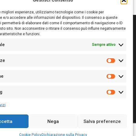
Gestisci Consenso
le migliori esperienze, utilizziamo tecnologie come i cookie per
 e/o accedere alle informazioni del dispositivo. Il consenso a queste
i permetterà di elaborare dati come il comportamento di navigazione o ID
sto sito. Non acconsentire o ritirare il consenso può influire negativamente
ratteristiche e funzioni.
itore:
Giampaolo Cirronis Ditta individuale
ede:
Via Cristoforo Colombo 09013 Carbonia
ale
Sempre attivo
rettore responsabile:
Giampaolo Cirronis
rtita IVA
02270380922
nze
 di iscrizione al ROC:
9294
Preferenz
 di iscrizione al Registro Stampa Tribunale di Cagliari:
he
 128/2020 del 10/02/2020
Statistiche
l.
+39 391 1265423
r la Pubblicità:
+39 328 6132020
ng
Marketing
vizi
ccetta
Nega
Salva preferenze
Cookie Policy
Privacy Policy
Contatti
Cookie Policy
Dichiarazione sulla Privacy