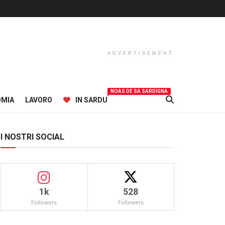
ADVERTISEMENT
NOAS DE SA SARDIGNA
OMIA
LAVORO
IN SARDU
I NOSTRI SOCIAL
1k
528
Followers
Followers