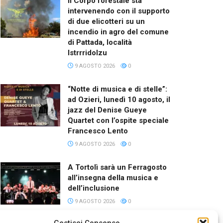
Il Corpo forestale sta
intervenendo con il supporto
di due elicotteri su un
incendio in agro del comune
di Pattada, località
Istrrridolzu
9 AGOSTO 2026
0
“Notte di musica e di stelle”:
ad Ozieri, lunedì 10 agosto, il
jazz del Denise Gueye
Quartet con l’ospite speciale
Francesco Lento
9 AGOSTO 2026
0
A Tortolì sarà un Ferragosto
all’insegna della musica e
dell’inclusione
9 AGOSTO 2026
0