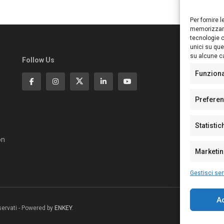
Per fornire 
memorizzare
tecnologie c
unici su que
su alcune ca
Follow Us
Ed
S
Funzion
Di
Pa
Prefere
N°
N°
Statistic
N°
Te
on
Pe
Marketi
Gestisci ser
A
riservati - Powered by
ENKEY
.