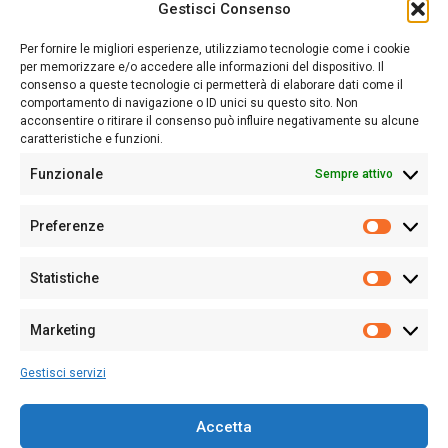
Gestisci Consenso
Sardegna Ieri-Oggi-Domani nasce per informare “liberamente” i
lettori su quanto accade in Sardegna, con un occhio rivolto al
Per fornire le migliori esperienze, utilizziamo tecnologie come i cookie
nostro passato e, soprattutto, al nostro futuro
per memorizzare e/o accedere alle informazioni del dispositivo. Il
consenso a queste tecnologie ci permetterà di elaborare dati come il
Follow Us
comportamento di navigazione o ID unici su questo sito. Non
acconsentire o ritirare il consenso può influire negativamente su alcune
caratteristiche e funzioni.
Funzionale
Sempre attivo
Editore:
Giampaolo Cirronis Ditta individuale
Preferenze
Sede:
Via Cristoforo Colombo 09013 Carbonia
Prefere
Direttore responsabile:
Giampaolo Cirronis
Partita IVA
02270380922
Statistiche
Statistic
N° di iscrizione al ROC:
9294
N° di iscrizione al Registro Stampa Tribunale di Cagliari:
N°
Marketing
128/2020 del 10/02/2020
Marketi
Tel.
+39 391 1265423
Gestisci servizi
Per la Pubblicità:
+39 328 6132020
Accetta