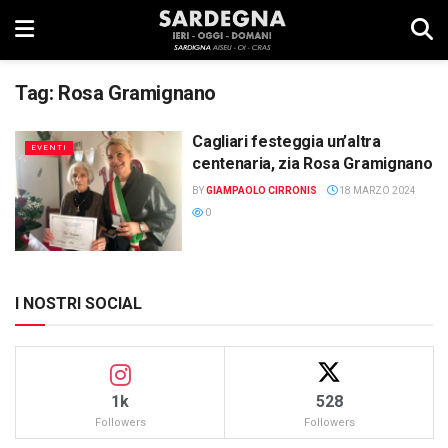
Tag:
Rosa Gramignano
Cagliari festeggia un’altra
EVENTI
centenaria, zia Rosa Gramignano
BY
GIAMPAOLO CIRRONIS
18 MARZO 2024
0
I NOSTRI SOCIAL
1k
528
Followers
Followers