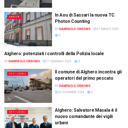
In Aou di Sassari la nuova TC
SANITÀ
Photon Counting
BY
GIAMPAOLO CIRRONIS
27 MARZO 2025
0
Alghero: potenziati i controlli della Polizia locale
ENTI LOCALI
BY
GIAMPAOLO CIRRONIS
17 GENNAIO 2025
0
Il comune di Alghero incontra gli
ENTI LOCALI
operatori del primo pescato
BY
GIAMPAOLO CIRRONIS
25 DICEMBRE 2024
0
Alghero: Salvatore Masala è il
ENTI LOCALI
nuovo comandante dei vigili
urbani