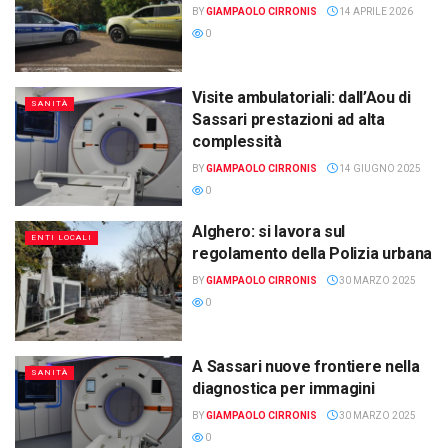
BY
GIAMPAOLO CIRRONIS
14 APRILE 2026
0
Visite ambulatoriali: dall’Aou di
SANITÀ
Sassari prestazioni ad alta
complessità
BY
GIAMPAOLO CIRRONIS
14 GIUGNO 2025
0
Alghero: si lavora sul
ENTI LOCALI
regolamento della Polizia urbana
BY
GIAMPAOLO CIRRONIS
30 MARZO 2025
0
A Sassari nuove frontiere nella
SANITÀ
diagnostica per immagini
BY
GIAMPAOLO CIRRONIS
30 MARZO 2025
0