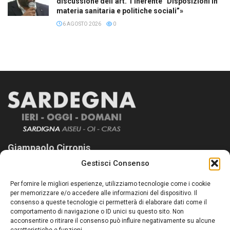
discussione dell’art. 1 inerente “Disposizioni in
materia sanitaria e politiche sociali”»
6 AGOSTO 2026
0
Giampaolo Cirronis
Gestisci Consenso
Sardegna Ieri-Oggi-Domani nasce per informare “liberamente” i
lettori su quanto accade in Sardegna, con un occhio rivolto al
Per fornire le migliori esperienze, utilizziamo tecnologie come i cookie
nostro passato e, soprattutto, al nostro futuro
per memorizzare e/o accedere alle informazioni del dispositivo. Il
consenso a queste tecnologie ci permetterà di elaborare dati come il
Follow Us
comportamento di navigazione o ID unici su questo sito. Non
acconsentire o ritirare il consenso può influire negativamente su alcune