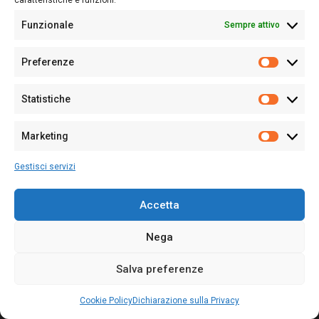
caratteristiche e funzioni.
Funzionale
Sempre attivo
Editore:
Giampaolo Cirronis Ditta individuale
Preferenze
Sede:
Via Cristoforo Colombo 09013 Carbonia
Prefere
Direttore responsabile:
Giampaolo Cirronis
Partita IVA
02270380922
Statistiche
Statistic
N° di iscrizione al ROC:
9294
N° di iscrizione al Registro Stampa Tribunale di Cagliari:
N°
Marketing
128/2020 del 10/02/2020
Marketi
Tel.
+39 391 1265423
Gestisci servizi
Per la Pubblicità:
+39 328 6132020
Accetta
Nega
Cookie Policy
Privacy Policy
Contatti
Salva preferenze
© 2020-2026
Sardegna Ieri-Oggi-Domani
- Tutti i diritti sono riservati -
Powered by
ENKEY
.
Cookie Policy
Dichiarazione sulla Privacy