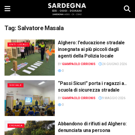
Tag:
Salvatore Masala
Alghero: l’educazione stradale
ENTI LOCALI
insegnata ai più piccoli dagli
agenti della Polizia locale
BY
GIAMPAOLO CIRRONIS
24 GIUGNO 2026
0
“Passi Sicuri” porta i ragazzi a..
SOCIALE
scuola di sicurezza stradale
BY
GIAMPAOLO CIRRONIS
9 MAGGIO 2026
0
Abbandono di rifiuti ad Alghero:
CRONACA
denunciata una persona