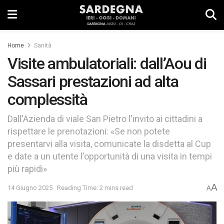
Home
Sanità
Visite ambulatoriali: dall’Aou di
Sassari prestazioni ad alta
complessità
Dall'Azienda di viale San Pietro l'invito ai cittadini a
rispettare le prenotazioni: «Se non potete
presentarvi alla visita, comunicate la disdetta al Cup
e date a un utente l'opportunità di una visita in tempi
più rapidi»
A
14 Giugno 2025
Reading Time: 2 mins read
A