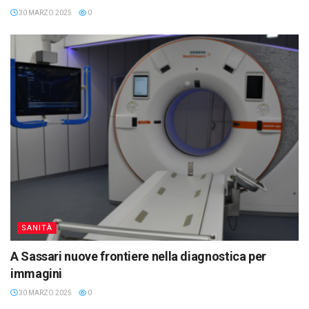
30 MARZO 2025
0
SANITÀ
A Sassari nuove frontiere nella diagnostica per
immagini
30 MARZO 2025
0