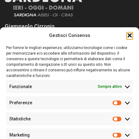
Giampaolo Cirronis
Gestisci Consenso
Sardegna Ieri-Oggi-Domani nasce per informare “liberamente” i
lettori su quanto accade in Sardegna, con un occhio rivolto al
Per fornire le migliori esperienze, utilizziamo tecnologie come i cookie
nostro passato e, soprattutto, al nostro futuro
per memorizzare e/o accedere alle informazioni del dispositivo. Il
consenso a queste tecnologie ci permetterà di elaborare dati come il
Follow Us
comportamento di navigazione o ID unici su questo sito. Non
acconsentire o ritirare il consenso può influire negativamente su alcune
caratteristiche e funzioni.
Funzionale
Sempre attivo
Editore:
Giampaolo Cirronis Ditta individuale
Preferenze
Sede:
Via Cristoforo Colombo 09013 Carbonia
Prefere
Direttore responsabile:
Giampaolo Cirronis
Partita IVA
02270380922
Statistiche
Statistic
N° di iscrizione al ROC:
9294
N° di iscrizione al Registro Stampa Tribunale di Cagliari:
N°
Marketing
128/2020 del 10/02/2020
Marketi