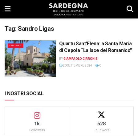
Tag:
Sandro Ligas
Quartu Sant’Elena: a Santa Maria
CULTURA
di Cepola “La luce del Romanico”
BY
GIAMPAOLO CIRRONIS
20 SETTEMBRE 2024
0
I NOSTRI SOCIAL
1k
528
Followers
Followers