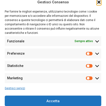
Gestisci Consenso
Sardegna Ieri-Oggi-Domani nasce per informare “liberamente” i
lettori su quanto accade in Sardegna, con un occhio rivolto al
Per fornire le migliori esperienze, utilizziamo tecnologie come i cookie
nostro passato e, soprattutto, al nostro futuro
per memorizzare e/o accedere alle informazioni del dispositivo. Il
consenso a queste tecnologie ci permetterà di elaborare dati come il
Follow Us
comportamento di navigazione o ID unici su questo sito. Non
acconsentire o ritirare il consenso può influire negativamente su alcune
caratteristiche e funzioni.
Funzionale
Sempre attivo
Editore:
Giampaolo Cirronis Ditta individuale
Preferenze
Sede:
Via Cristoforo Colombo 09013 Carbonia
Prefere
Direttore responsabile:
Giampaolo Cirronis
Partita IVA
02270380922
Statistiche
Statistic
N° di iscrizione al ROC:
9294
N° di iscrizione al Registro Stampa Tribunale di Cagliari:
N°
Marketing
128/2020 del 10/02/2020
Marketi
Tel.
+39 391 1265423
Gestisci servizi
Per la Pubblicità:
+39 328 6132020
Accetta