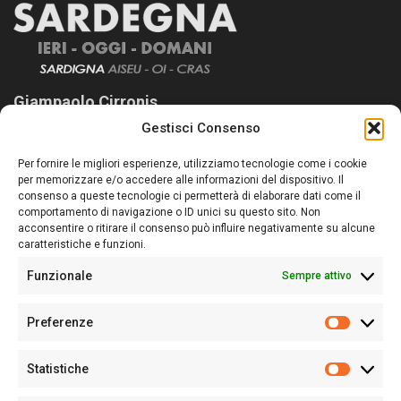
Giampaolo Cirronis
Gestisci Consenso
Sardegna Ieri-Oggi-Domani nasce per informare “liberamente” i
lettori su quanto accade in Sardegna, con un occhio rivolto al
Per fornire le migliori esperienze, utilizziamo tecnologie come i cookie
nostro passato e, soprattutto, al nostro futuro
per memorizzare e/o accedere alle informazioni del dispositivo. Il
consenso a queste tecnologie ci permetterà di elaborare dati come il
Follow Us
comportamento di navigazione o ID unici su questo sito. Non
acconsentire o ritirare il consenso può influire negativamente su alcune
caratteristiche e funzioni.
Funzionale
Sempre attivo
Editore:
Giampaolo Cirronis Ditta individuale
Preferenze
Sede:
Via Cristoforo Colombo 09013 Carbonia
Prefere
Direttore responsabile:
Giampaolo Cirronis
Partita IVA
02270380922
Statistiche
Statistic
N° di iscrizione al ROC:
9294