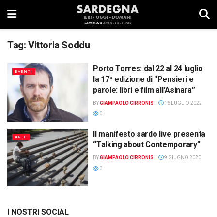
Tag:
Vittoria Soddu
Porto Torres: dal 22 al 24 luglio
EVENTI
la 17ª edizione di “Pensieri e
parole: libri e film all’Asinara”
BY
GIAMPAOLO CIRRONIS
16 LUGLIO 2022
0
Il manifesto sardo live presenta
ARTE
“Talking about Contemporary”
BY
GIAMPAOLO CIRRONIS
9 GIUGNO 2020
0
I NOSTRI SOCIAL