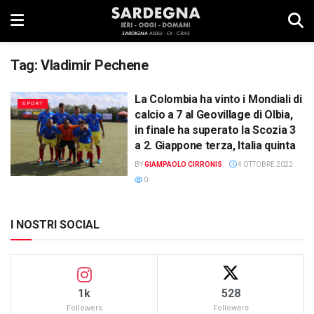
Tag:
Vladimir Pechene
La Colombia ha vinto i Mondiali di
SPORT
calcio a 7 al Geovillage di Olbia,
in finale ha superato la Scozia 3
a 2. Giappone terza, Italia quinta
BY
GIAMPAOLO CIRRONIS
4 OTTOBRE 2022
0
I NOSTRI SOCIAL
1k
528
Followers
Followers