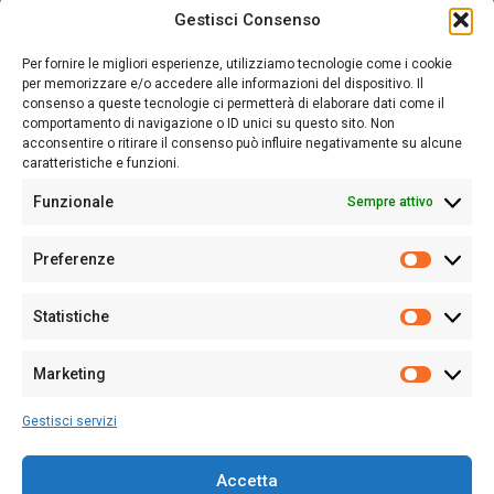
Gestisci Consenso
Sardegna Ieri-Oggi-Domani nasce per informare “liberamente” i
lettori su quanto accade in Sardegna, con un occhio rivolto al
Per fornire le migliori esperienze, utilizziamo tecnologie come i cookie
nostro passato e, soprattutto, al nostro futuro
per memorizzare e/o accedere alle informazioni del dispositivo. Il
consenso a queste tecnologie ci permetterà di elaborare dati come il
Follow Us
comportamento di navigazione o ID unici su questo sito. Non
acconsentire o ritirare il consenso può influire negativamente su alcune
caratteristiche e funzioni.
Funzionale
Sempre attivo
Editore:
Giampaolo Cirronis Ditta individuale
Preferenze
Sede:
Via Cristoforo Colombo 09013 Carbonia
Prefere
Direttore responsabile:
Giampaolo Cirronis
Partita IVA
02270380922
Statistiche
Statistic
N° di iscrizione al ROC:
9294
N° di iscrizione al Registro Stampa Tribunale di Cagliari:
N°
Marketing
128/2020 del 10/02/2020
Marketi
Tel.
+39 391 1265423
Gestisci servizi
Per la Pubblicità:
+39 328 6132020
Accetta