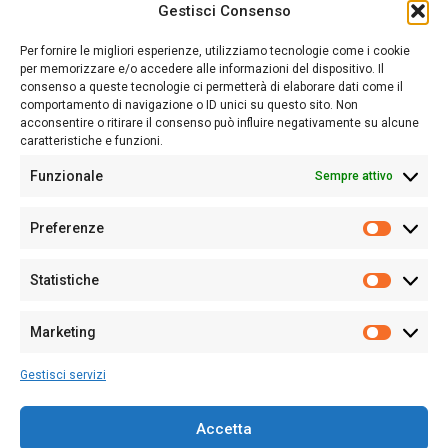
Gestisci Consenso
Sardegna Ieri-Oggi-Domani nasce per informare “liberamente” i
lettori su quanto accade in Sardegna, con un occhio rivolto al
Per fornire le migliori esperienze, utilizziamo tecnologie come i cookie
nostro passato e, soprattutto, al nostro futuro
per memorizzare e/o accedere alle informazioni del dispositivo. Il
consenso a queste tecnologie ci permetterà di elaborare dati come il
Follow Us
comportamento di navigazione o ID unici su questo sito. Non
acconsentire o ritirare il consenso può influire negativamente su alcune
caratteristiche e funzioni.
Funzionale
Sempre attivo
Editore:
Giampaolo Cirronis Ditta individuale
Preferenze
Sede:
Via Cristoforo Colombo 09013 Carbonia
Prefere
Direttore responsabile:
Giampaolo Cirronis
Partita IVA
02270380922
Statistiche
Statistic
N° di iscrizione al ROC:
9294
N° di iscrizione al Registro Stampa Tribunale di Cagliari:
N°
Marketing
128/2020 del 10/02/2020
Marketi
Tel.
+39 391 1265423
Gestisci servizi
Per la Pubblicità:
+39 328 6132020
Accetta