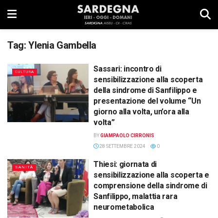
Tag:
Ylenia Gambella
Sassari: incontro di
CULTURA
sensibilizzazione alla scoperta
della sindrome di Sanfilippo e
presentazione del volume “Un
giorno alla volta, un’ora alla
volta”
BY
GIAMPAOLO CIRRONIS
28 SETTEMBRE 2024
0
Thiesi: giornata di
SANITÀ
sensibilizzazione alla scoperta e
comprensione della sindrome di
Sanfilippo, malattia rara
neurometabolica