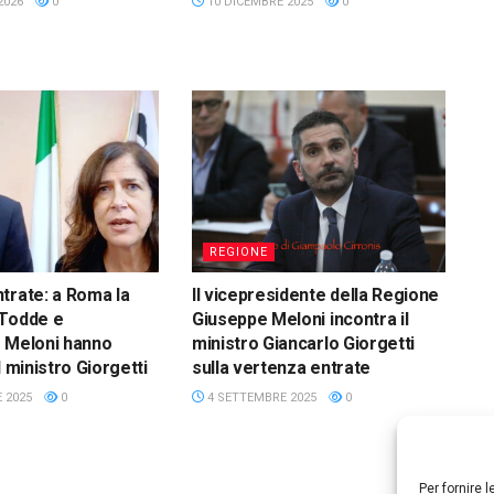
2026
0
10 DICEMBRE 2025
0
REGIONE
trate: a Roma la
Il vicepresidente della Regione
 Todde e
Giuseppe Meloni incontra il
 Meloni hanno
ministro Giancarlo Giorgetti
l ministro Giorgetti
sulla vertenza entrate
 2025
0
4 SETTEMBRE 2025
0
Per fornire 