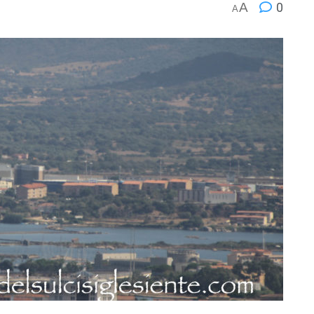
A
0
A