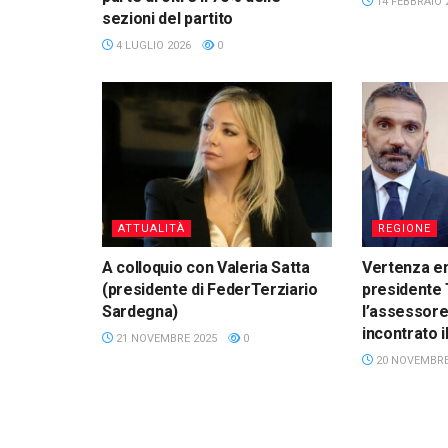
14 FEBBRAIO 
sezioni del partito
4 LUGLIO 2026
0
ATTUALITÀ
REGIONE
A colloquio con Valeria Satta
Vertenza en
(presidente di FederTerziario
presidente
Sardegna)
l’assessore
incontrato i
21 NOVEMBRE 2025
0
20 NOVEMBRE