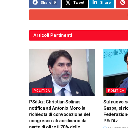
Share
9
Tweet
Share
Articoli
Pertinenti
POLITICA
POLITICA
PSd’Az: Christian Solinas
Sul nuovo s
notifica ad Antonio Moro la
Gaspa, si ri
richiesta di convocazione del
Federazione
congresso straordinario da
PSd’Az
parte di oltre il 70% delle