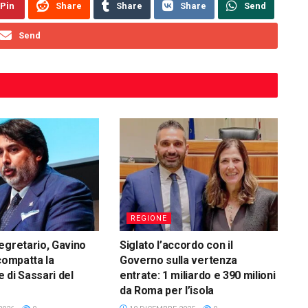
Pin
Share
Share
Share
Send
Send
REGIONE
egretario, Gavino
Siglato l’accordo con il
compatta la
Governo sulla vertenza
 di Sassari del
entrate: 1 miliardo e 390 milioni
da Roma per l’isola