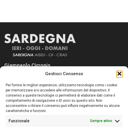
Giampaolo Cirronis
Gestisci Consenso
Sardegna Ieri-Oggi-Domani nasce per informare “liberamente” i
lettori su quanto accade in Sardegna, con un occhio rivolto al
Per fornire le migliori esperienze, utilizziamo tecnologie come i cookie
nostro passato e, soprattutto, al nostro futuro
per memorizzare e/o accedere alle informazioni del dispositivo. Il
consenso a queste tecnologie ci permetterà di elaborare dati come il
Follow Us
comportamento di navigazione o ID unici su questo sito. Non
acconsentire o ritirare il consenso può influire negativamente su alcune
caratteristiche e funzioni.
Funzionale
Sempre attivo