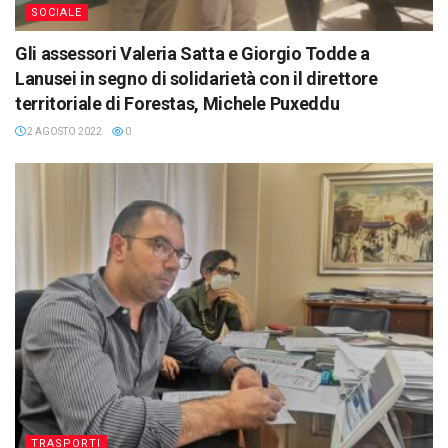
SOCIALE
Gli assessori Valeria Satta e Giorgio Todde a
Lanusei in segno di solidarietà con il direttore
territoriale di Forestas, Michele Puxeddu
2 AGOSTO 2022
0
TRASPORTI