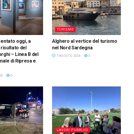
TURISMO
sentato oggi, a
Alghero al vertice del turismo
 risultato del
nel Nord Sardegna
rghi – Linea B del
7 AGOSTO 2026
0
nale di Ripresa e
26
0
LAVORI PUBBLICI