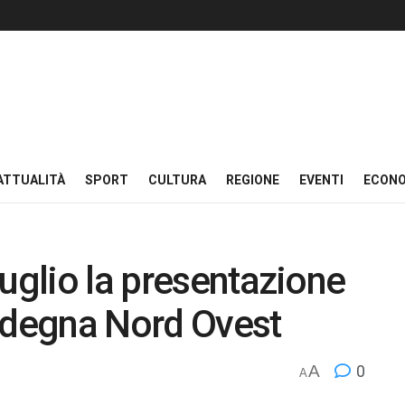
ATTUALITÀ
SPORT
CULTURA
REGIONE
EVENTI
ECON
luglio la presentazione
ardegna Nord Ovest
A
0
A