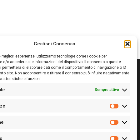
Gestisci Consenso
le migliori esperienze, utilizziamo tecnologie come i cookie per
 e/o accedere alle informazioni del dispositivo. Il consenso a queste
i permetterà di elaborare dati come il comportamento di navigazione o ID
sto sito. Non acconsentire o ritirare il consenso può influire negativamente
ratteristiche e funzioni.
itore:
Giampaolo Cirronis Ditta individuale
ede:
Via Cristoforo Colombo 09013 Carbonia
ale
Sempre attivo
rettore responsabile:
Giampaolo Cirronis
rtita IVA
02270380922
nze
 di iscrizione al ROC:
9294
Preferenz
 di iscrizione al Registro Stampa Tribunale di Cagliari:
he
 128/2020 del 10/02/2020
Statistiche
l.
+39 391 1265423
r la Pubblicità:
+39 328 6132020
ng