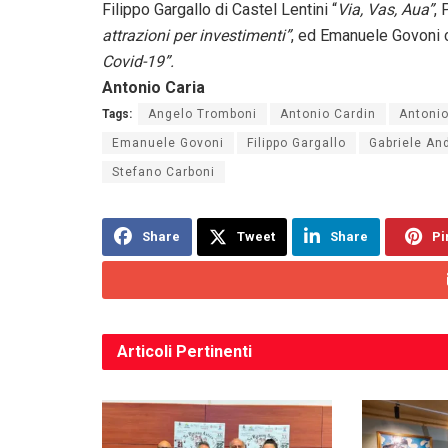
Filippo Gargallo di Castel Lentini “
Via, Vas, Aua”
, 
attrazioni per investimenti”
, ed Emanuele Govoni c
Covid-19”.
Antonio Caria
Tags:
Angelo Tromboni
Antonio Cardin
Antonio
Emanuele Govoni
Filippo Gargallo
Gabriele And
Stefano Carboni
Share
Tweet
Share
Pi
Articoli
Pertinenti