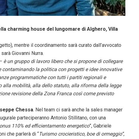
ella charming house del lungomare di Alghero, Villa
ogetto), mentre il coordinamento sarà curato dall’avvocato
 sarà Giovanni Nurra.
–
è un gruppo di lavoro libero che si propone di collegare
e contaminando la politica con progetti e idee innovative
anze programmatiche con tutti i partiti regionali e
o alla mobilità, alla dello statuto, alla riforma della legge
zazione revisione della Zona Franca così come previsto
iuseppe Chessa
. Nel team ci sarà anche la sales manager
augurale parteciperanno Antonio Stillitano, con una
bonus 110% ed efficientamento energetico
”, Gabriele
ni che parlerà di “
Turismo crocieristico, boe di ormeggio”
,