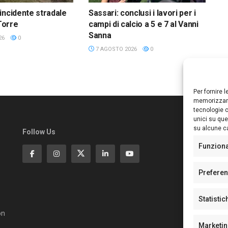
incidente stradale
Sassari: conclusi i lavori per i
 Torre
campi di calcio a 5 e 7 al Vanni
Sanna
26
0
7 AGOSTO 2026
0
Per fornire 
memorizzare
tecnologie c
unici su que
su alcune ca
Follow Us
Ed
S
Funzion
Di
Pa
Prefere
N°
N°
Statistic
N°
Te
on
Pe
Marketi