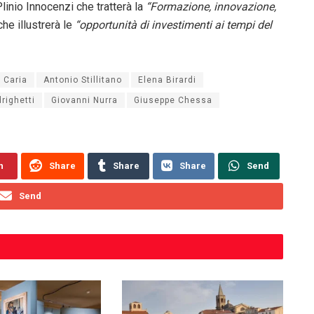
Plinio Innocenzi che tratterà la
“Formazione, innovazione,
he illustrerà le
“opportunità di investimenti ai tempi del
 Caria
Antonio Stillitano
Elena Birardi
righetti
Giovanni Nurra
Giuseppe Chessa
n
Share
Share
Share
Send
Send