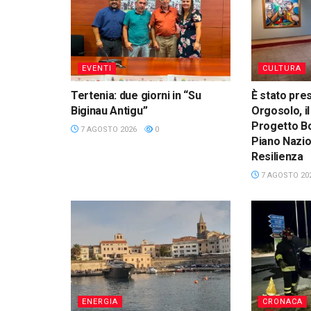
EVENTI
CULTURA
Tertenia: due giorni in “Su
È stato pre
Biginau Antigu”
Orgosolo, il
Progetto Bo
7 AGOSTO 2026
0
Piano Nazio
Resilienza
7 AGOSTO 20
ENERGIA
CRONACA