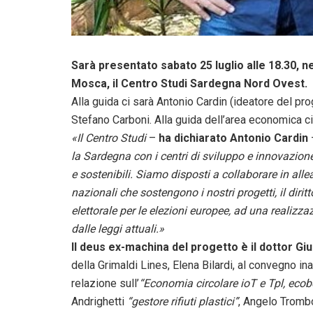
Sarà presentato sabato 25 luglio alle 18.30, n
Mosca, il Centro Studi Sardegna Nord Ovest.
Alla guida ci sarà Antonio Cardin (ideatore del pr
Stefano Carboni. Alla guida dell’area economica ci
«Il Centro Studi
–
ha dichiarato Antonio Cardin
la Sardegna con i centri di sviluppo e innovazion
e sostenibili. Siamo disposti a collaborare in alle
nazionali che sostengono i nostri progetti, il diritt
elettorale per le elezioni europee, ad una realiz
dalle leggi attuali.»
Il deus ex-machina del progetto è il dottor G
della Grimaldi Lines, Elena Bilardi, al convegno in
relazione sull’
“Economia circolare ioT e Tpl, eco
Andrighetti
“gestore rifiuti plastici”
, Angelo Trombo