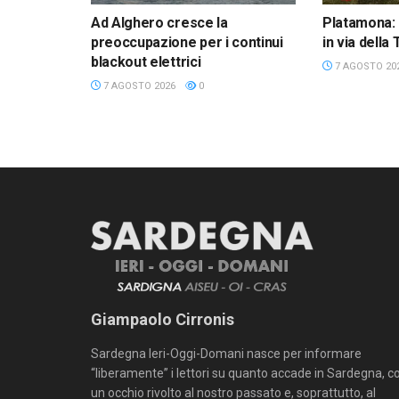
Ad Alghero cresce la
Platamona: 
preoccupazione per i continui
in via della
blackout elettrici
7 AGOSTO 20
7 AGOSTO 2026
0
Giampaolo Cirronis
Sardegna Ieri-Oggi-Domani nasce per informare
“liberamente” i lettori su quanto accade in Sardegna, c
un occhio rivolto al nostro passato e, soprattutto, al