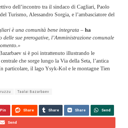
iettivo dell’incontro tra il sindaco di Cagliari, Paolo
e del Turismo, Alessandro Sorgia, e l’ambasciatore del
agliari è una comunità bene integrata
–
ha
o delle sue prerogative, l’Amministrazione comunale
momento.»
azarbaev si è poi intrattenuto illustrando le
 centrale che sorge lungo la Via della Seta, l’antica
 In particolare, il lago Ysyk-Kol e le montagne Tien
Truzzu
Taalai Bazarbaev
Pin
Share
Share
Share
Send
Send