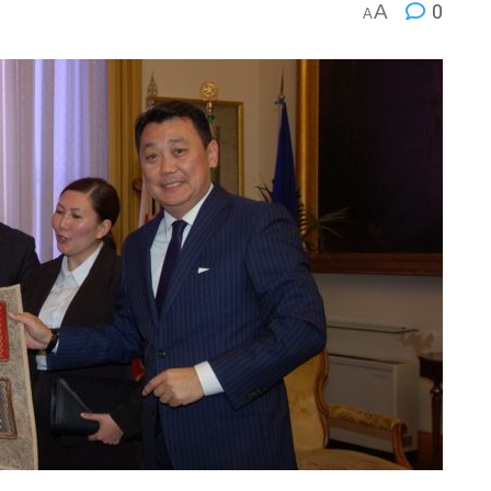
A
0
A