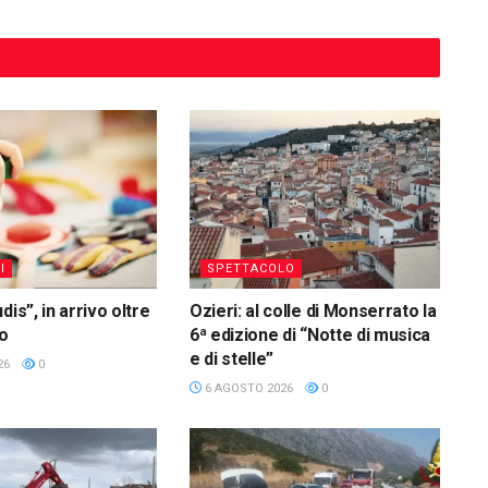
I
SPETTACOLO
dis”, in arrivo oltre
Ozieri: al colle di Monserrato la
ro
6ª edizione di “Notte di musica
e di stelle”
26
0
6 AGOSTO 2026
0