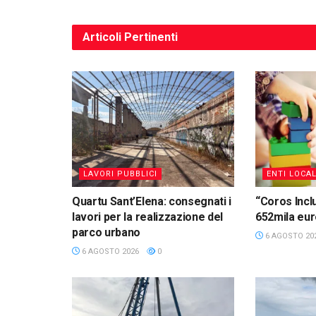
Articoli
Pertinenti
LAVORI PUBBLICI
ENTI LOCAL
Quartu Sant’Elena: consegnati i
“Coros Inclu
lavori per la realizzazione del
652mila eu
parco urbano
6 AGOSTO 20
6 AGOSTO 2026
0