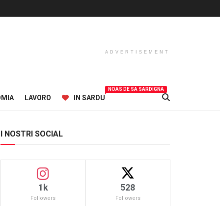
ADVERTISEMENT
NOAS DE SA SARDIGNA
OMIA
LAVORO
IN SARDU
I NOSTRI SOCIAL
1k
528
Followers
Followers