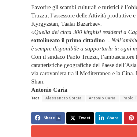
Favorire gli scambi culturali e turistici è l’ob
Truzzu, l’assessore delle Attività produttive 
Kyrgyzstan, Taalai Bazarbaev.
«Quella dei circa 300 kirghisi residenti a C
sottolineato il primo cittadino
-.
Nell’ambit
è sempre disponibile a supportarla in ogni 
Con il sindaco Paolo Truzzu, l’ambasciatore B
caratteristiche geografiche del Paese dell’Asia
via carovaniera tra il Mediterraneo e la Cina.
Shan.
Antonio Caria
Tags:
Alessandro Sorgia
Antonio Caria
Paolo 
Share
4
Tweet
Share