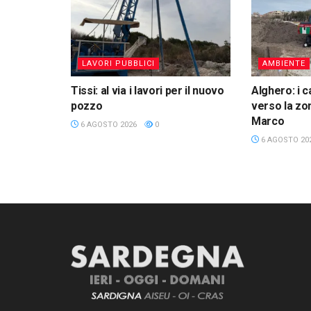
LAVORI PUBBLICI
AMBIENTE
Tissi: al via i lavori per il nuovo
Alghero: i c
pozzo
verso la zon
Marco
6 AGOSTO 2026
0
6 AGOSTO 20