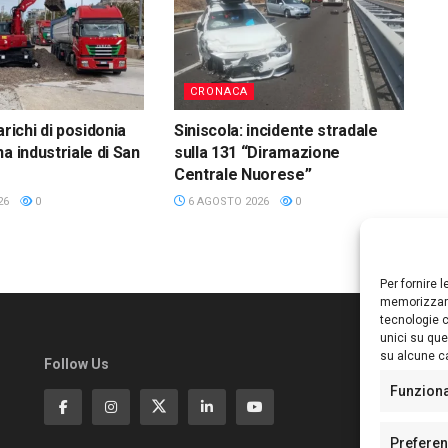
CRONACA
arichi di posidonia
Siniscola: incidente stradale
a industriale di San
sulla 131 “Diramazione
Centrale Nuorese”
26
0
6 AGOSTO 2026
0
Per fornire 
memorizzare
tecnologie c
unici su que
su alcune ca
Follow Us
Ed
S
Funzion
Di
Pa
Prefere