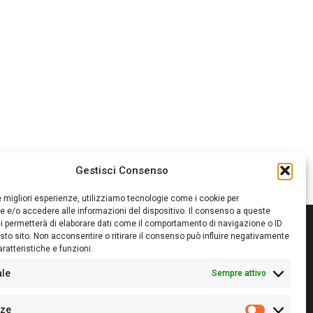
Gestisci Consenso
le migliori esperienze, utilizziamo tecnologie come i cookie per
 e/o accedere alle informazioni del dispositivo. Il consenso a queste
i permetterà di elaborare dati come il comportamento di navigazione o ID
sto sito. Non acconsentire o ritirare il consenso può influire negativamente
ratteristiche e funzioni.
itore:
Giampaolo Cirronis Ditta individuale
ede:
Via Cristoforo Colombo 09013 Carbonia
ale
Sempre attivo
rettore responsabile:
Giampaolo Cirronis
rtita IVA
02270380922
nze