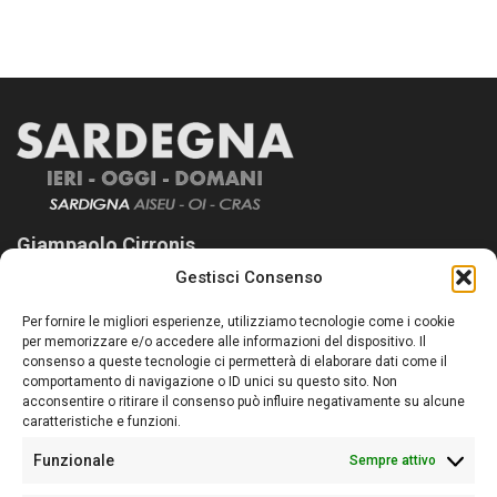
Giampaolo Cirronis
Gestisci Consenso
Sardegna Ieri-Oggi-Domani nasce per informare “liberamente” i
lettori su quanto accade in Sardegna, con un occhio rivolto al
Per fornire le migliori esperienze, utilizziamo tecnologie come i cookie
nostro passato e, soprattutto, al nostro futuro
per memorizzare e/o accedere alle informazioni del dispositivo. Il
consenso a queste tecnologie ci permetterà di elaborare dati come il
Follow Us
comportamento di navigazione o ID unici su questo sito. Non
acconsentire o ritirare il consenso può influire negativamente su alcune
caratteristiche e funzioni.
Funzionale
Sempre attivo
Editore:
Giampaolo Cirronis Ditta individuale