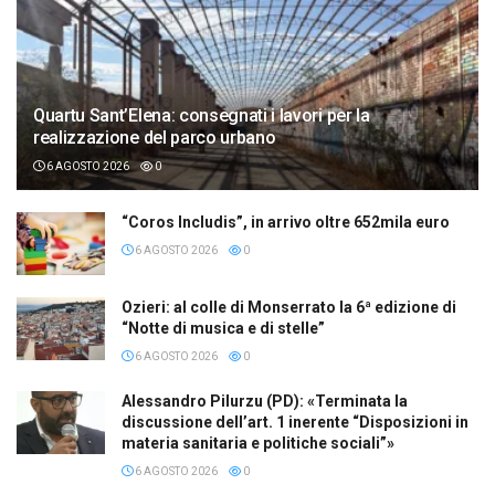
Quartu Sant’Elena: consegnati i lavori per la
realizzazione del parco urbano
6 AGOSTO 2026
0
“Coros Includis”, in arrivo oltre 652mila euro
6 AGOSTO 2026
0
Ozieri: al colle di Monserrato la 6ª edizione di
“Notte di musica e di stelle”
6 AGOSTO 2026
0
Alessandro Pilurzu (PD): «Terminata la
discussione dell’art. 1 inerente “Disposizioni in
materia sanitaria e politiche sociali”»
6 AGOSTO 2026
0