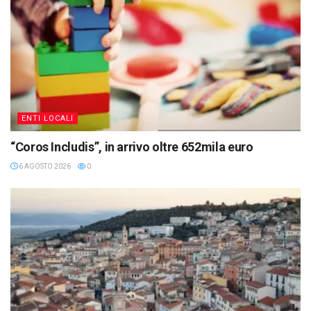
ENTI LOCALI
“Coros Includis”, in arrivo oltre 652mila euro
6 AGOSTO 2026
0