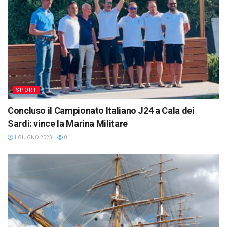
SPORT
Concluso il Campionato Italiano J24 a Cala dei
Sardi: vince la Marina Militare
1 GIUGNO 2023
0