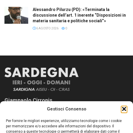
Alessandro Pilurzu (PD): «Terminata la
discussione dell’art. 1 inerente “Disposizioni in
materia sanitaria e politiche sociali”»
6 AGOSTO 2026
0
Giampaolo Cirronis
Gestisci Consenso
Sardegna Ieri-Oggi-Domani nasce per informare “liberamente” i
lettori su quanto accade in Sardegna, con un occhio rivolto al
Per fornire le migliori esperienze, utilizziamo tecnologie come i cookie
nostro passato e, soprattutto, al nostro futuro
per memorizzare e/o accedere alle informazioni del dispositivo. Il
consenso a queste tecnologie ci permetterà di elaborare dati come il