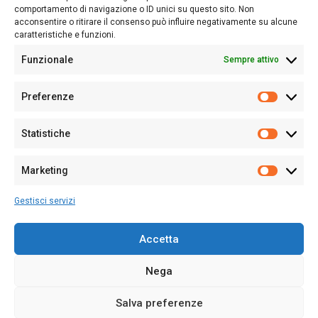
Follow Us
comportamento di navigazione o ID unici su questo sito. Non
acconsentire o ritirare il consenso può influire negativamente su alcune
caratteristiche e funzioni.
Funzionale
Sempre attivo
Editore:
Giampaolo Cirronis Ditta individuale
Preferenze
Sede:
Via Cristoforo Colombo 09013 Carbonia
Prefere
Direttore responsabile:
Giampaolo Cirronis
Partita IVA
02270380922
Statistiche
Statistic
N° di iscrizione al ROC:
9294
N° di iscrizione al Registro Stampa Tribunale di Cagliari:
N°
Marketing
128/2020 del 10/02/2020
Marketi
Tel.
+39 391 1265423
Gestisci servizi
Per la Pubblicità:
+39 328 6132020
Accetta
Nega
Cookie Policy
Privacy Policy
Contatti
Salva preferenze
© 2020-2026
Sardegna Ieri-Oggi-Domani
- Tutti i diritti sono riservati -