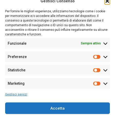
Gestisci Consenso
Sardegna Ieri-Oggi-Domani nasce per informare “liberamente” i
lettori su quanto accade in Sardegna, con un occhio rivolto al
Per fornire le migliori esperienze, utilizziamo tecnologie come i cookie
nostro passato e, soprattutto, al nostro futuro
per memorizzare e/o accedere alle informazioni del dispositivo. Il
consenso a queste tecnologie ci permetterà di elaborare dati come il
Follow Us
comportamento di navigazione o ID unici su questo sito. Non
acconsentire o ritirare il consenso può influire negativamente su alcune
caratteristiche e funzioni.
Funzionale
Sempre attivo
Editore:
Giampaolo Cirronis Ditta individuale
Preferenze
Sede:
Via Cristoforo Colombo 09013 Carbonia
Prefere
Direttore responsabile:
Giampaolo Cirronis
Partita IVA
02270380922
Statistiche
Statistic
N° di iscrizione al ROC:
9294
N° di iscrizione al Registro Stampa Tribunale di Cagliari:
N°
Marketing
128/2020 del 10/02/2020
Marketi
Tel.
+39 391 1265423
Gestisci servizi
Per la Pubblicità:
+39 328 6132020
Accetta