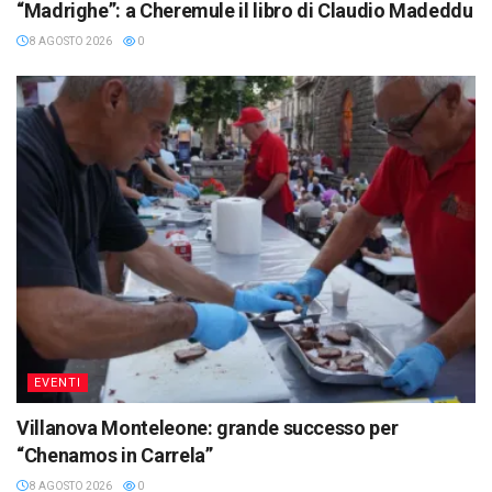
“Madrighe”: a Cheremule il libro di Claudio Madeddu
8 AGOSTO 2026
0
EVENTI
Villanova Monteleone: grande successo per
“Chenamos in Carrela”
8 AGOSTO 2026
0