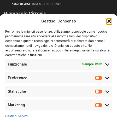
Giampaolo Cirronis
Gestisci Consenso
Sardegna Ieri-Oggi-Domani nasce per informare “liberamente” i
lettori su quanto accade in Sardegna, con un occhio rivolto al
Per fornire le migliori esperienze, utilizziamo tecnologie come i cookie
nostro passato e, soprattutto, al nostro futuro
per memorizzare e/o accedere alle informazioni del dispositivo. Il
consenso a queste tecnologie ci permetterà di elaborare dati come il
Follow Us
comportamento di navigazione o ID unici su questo sito. Non
acconsentire o ritirare il consenso può influire negativamente su alcune
caratteristiche e funzioni.
Funzionale
Sempre attivo
Editore:
Giampaolo Cirronis Ditta individuale
Preferenze
Sede:
Via Cristoforo Colombo 09013 Carbonia
Prefere
Direttore responsabile:
Giampaolo Cirronis
Partita IVA
02270380922
Statistiche
Statistic
N° di iscrizione al ROC:
9294
N° di iscrizione al Registro Stampa Tribunale di Cagliari:
N°
Marketing
128/2020 del 10/02/2020
Marketi
Tel.
+39 391 1265423
Gestisci servizi