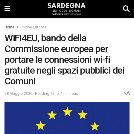
Home
Unione Europea
WiFi4EU, bando della
Commissione europea per
portare le connessioni wi-fi
gratuite negli spazi pubblici dei
Comuni
A
28 Maggio 2020
Reading Time: 1 min read
A