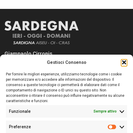
Giampaolo Cirronis
Gestisci Consenso
Sardegna Ieri-Oggi-Domani nasce per informare “liberamente” i
lettori su quanto accade in Sardegna, con un occhio rivolto al
Per fornire le migliori esperienze, utilizziamo tecnologie come i cookie
nostro passato e, soprattutto, al nostro futuro
per memorizzare e/o accedere alle informazioni del dispositivo. Il
consenso a queste tecnologie ci permetterà di elaborare dati come il
Follow Us
comportamento di navigazione o ID unici su questo sito. Non
acconsentire o ritirare il consenso può influire negativamente su alcune
caratteristiche e funzioni.
Funzionale
Sempre attivo
Editore:
Giampaolo Cirronis Ditta individuale
Preferenze
Sede:
Via Cristoforo Colombo 09013 Carbonia
Prefere