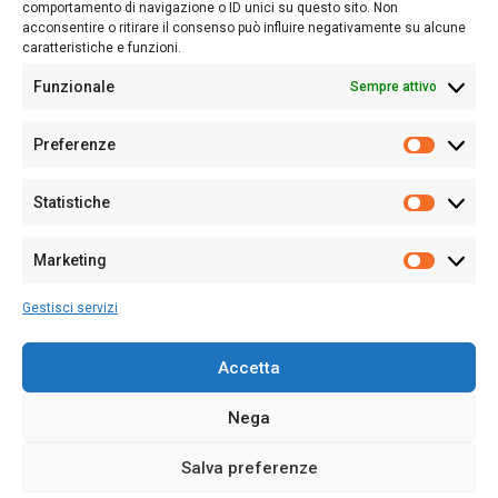
Follow Us
comportamento di navigazione o ID unici su questo sito. Non
acconsentire o ritirare il consenso può influire negativamente su alcune
caratteristiche e funzioni.
Funzionale
Sempre attivo
Editore:
Giampaolo Cirronis Ditta individuale
Preferenze
Sede:
Via Cristoforo Colombo 09013 Carbonia
Prefere
Direttore responsabile:
Giampaolo Cirronis
Partita IVA
02270380922
Statistiche
Statistic
N° di iscrizione al ROC:
9294
N° di iscrizione al Registro Stampa Tribunale di Cagliari:
N°
Marketing
128/2020 del 10/02/2020
Marketi
Tel.
+39 391 1265423
Gestisci servizi
Per la Pubblicità:
+39 328 6132020
Accetta
Nega
Cookie Policy
Privacy Policy
Contatti
Salva preferenze
© 2020-2026
Sardegna Ieri-Oggi-Domani
- Tutti i diritti sono riservati -
Powered by
ENKEY
.