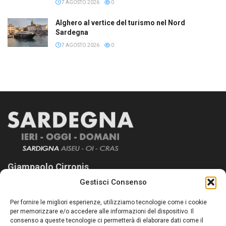
7 AGOSTO 2026
0
Alghero al vertice del turismo nel Nord
Sardegna
7 AGOSTO 2026
0
Giampaolo Cirronis
Gestisci Consenso
Sardegna Ieri-Oggi-Domani nasce per informare “liberamente” i
lettori su quanto accade in Sardegna, con un occhio rivolto al
Per fornire le migliori esperienze, utilizziamo tecnologie come i cookie
nostro passato e, soprattutto, al nostro futuro
per memorizzare e/o accedere alle informazioni del dispositivo. Il
consenso a queste tecnologie ci permetterà di elaborare dati come il