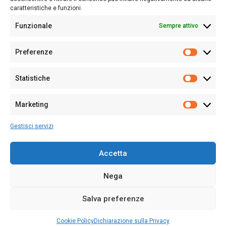
caratteristiche e funzioni.
Funzionale
Sempre attivo
Editore:
Giampaolo Cirronis Ditta individuale
Preferenze
Sede:
Via Cristoforo Colombo 09013 Carbonia
Prefere
Direttore responsabile:
Giampaolo Cirronis
Partita IVA
02270380922
Statistiche
Statistic
N° di iscrizione al ROC:
9294
N° di iscrizione al Registro Stampa Tribunale di Cagliari:
N°
Marketing
128/2020 del 10/02/2020
Marketi
Tel.
+39 391 1265423
Gestisci servizi
Per la Pubblicità:
+39 328 6132020
Accetta
Nega
Cookie Policy
Privacy Policy
Contatti
Salva preferenze
© 2020-2026
Sardegna Ieri-Oggi-Domani
- Tutti i diritti sono riservati -
Powered by
ENKEY
.
Cookie Policy
Dichiarazione sulla Privacy