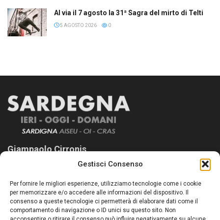
Al via il 7 agosto la 31ª Sagra del mirto di Telti
5 AGOSTO 2026
0
Giampaolo Cirronis
Gestisci Consenso
Sardegna Ieri-Oggi-Domani nasce per informare “liberamente” i
lettori su quanto accade in Sardegna, con un occhio rivolto al
Per fornire le migliori esperienze, utilizziamo tecnologie come i cookie
nostro passato e, soprattutto, al nostro futuro
per memorizzare e/o accedere alle informazioni del dispositivo. Il
consenso a queste tecnologie ci permetterà di elaborare dati come il
Follow Us
comportamento di navigazione o ID unici su questo sito. Non
acconsentire o ritirare il consenso può influire negativamente su alcune