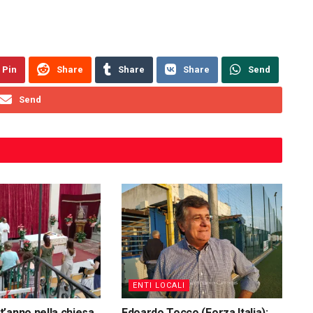
Pin
Share
Share
Share
Send
Send
ENTI LOCALI
’anno nella chiesa
Edoardo Tocco (Forza Italia):