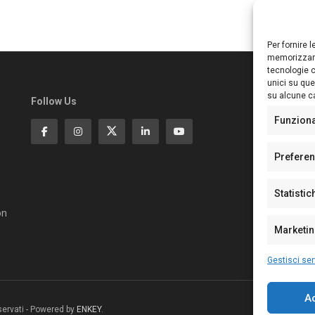
Per fornire 
memorizzare
tecnologie c
unici su que
su alcune ca
Follow Us
Ed
S
Funzion
Di
Pa
Prefere
N°
N°
Statistic
N°
Te
on
Pe
Marketi
Gestisci ser
A
riservati - Powered by
ENKEY
.