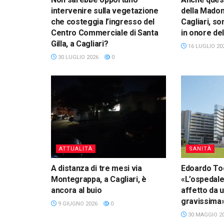
intervenire sulla vegetazione
della Madon
che costeggia l’ingresso del
Cagliari, sono
Centro Commerciale di Santa
in onore de
Gilla, a Cagliari?
16 LUGLIO 20
30 LUGLIO 2026
0
ATTUALITÀ
SANITÀ
A distanza di tre mesi via
Edoardo Toc
Montegrappa, a Cagliari, è
«L’ospedale 
ancora al buio
affetto da u
gravissima
9 GIUGNO 2026
0
30 MAGGIO 2