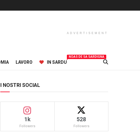
ADVERTISEMENT
NOAS DE SA SARDIGNA
OMIA
LAVORO
IN SARDU
I NOSTRI SOCIAL
1k
528
Followers
Followers