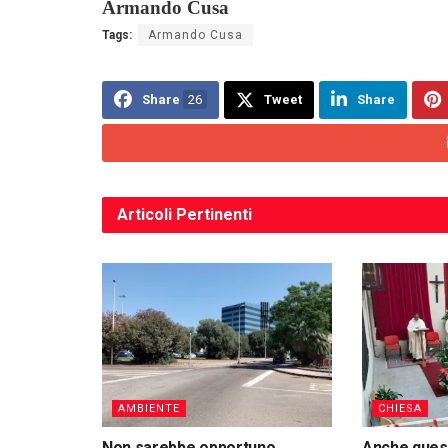
Armando Cusa
Tags:
Armando Cusa
Share
26
Tweet
Share
Articoli
Pertinenti
AMBIENTE
CHIESA
Non sarebbe opportuno
Anche quest