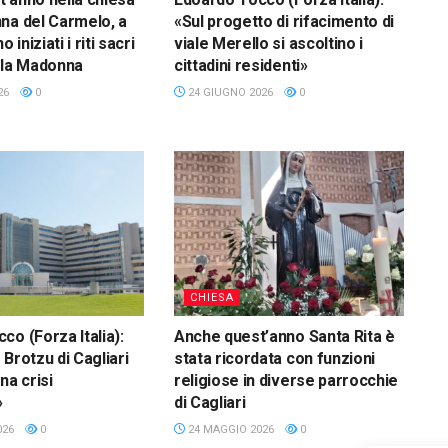
na del Carmelo, a
«Sul progetto di rifacimento di
 iniziati i riti sacri
viale Merello si ascoltino i
lla Madonna
cittadini residenti»
26
0
24 GIUGNO 2026
0
CHIESA
co (Forza Italia):
Anche quest’anno Santa Rita è
Brotzu di Cagliari
stata ricordata con funzioni
na crisi
religiose in diverse parrocchie
»
di Cagliari
026
0
24 MAGGIO 2026
0