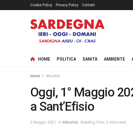
Cookie Policy
Privacy Policy
Contatti
HOME
POLITICA
SANITÀ
AMBIENTE
Home
Attualità
Oggi, 1° Maggio 202
a Sant’Efisio
2 Maggio 2021
in
Attualità
Reading Time: 2 mins read