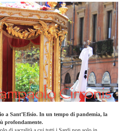
o a Sant’Efisio.
In un tempo di pandemia, la
più profondamente.
lo di sacralità a cui tutti i Sardi non solo in