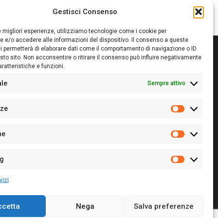
Gestisci Consenso
le migliori esperienze, utilizziamo tecnologie come i cookie per
 e/o accedere alle informazioni del dispositivo. Il consenso a queste
i permetterà di elaborare dati come il comportamento di navigazione o ID
sto sito. Non acconsentire o ritirare il consenso può influire negativamente
ratteristiche e funzioni.
itore:
Giampaolo Cirronis Ditta individuale
ede:
Via Cristoforo Colombo 09013 Carbonia
ale
Sempre attivo
rettore responsabile:
Giampaolo Cirronis
rtita IVA
02270380922
nze
 di iscrizione al ROC:
9294
Preferenz
 di iscrizione al Registro Stampa Tribunale di Cagliari:
he
 128/2020 del 10/02/2020
Statistiche
l.
+39 391 1265423
r la Pubblicità:
+39 328 6132020
ng
Marketing
vizi
ccetta
Nega
Salva preferenze
Cookie Policy
Privacy Policy
Contatti