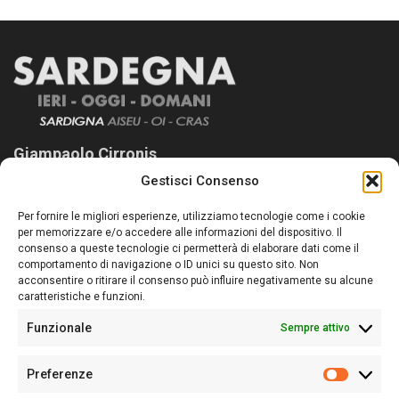
Giampaolo Cirronis
Gestisci Consenso
Sardegna Ieri-Oggi-Domani nasce per informare “liberamente” i
lettori su quanto accade in Sardegna, con un occhio rivolto al
Per fornire le migliori esperienze, utilizziamo tecnologie come i cookie
nostro passato e, soprattutto, al nostro futuro
per memorizzare e/o accedere alle informazioni del dispositivo. Il
consenso a queste tecnologie ci permetterà di elaborare dati come il
Follow Us
comportamento di navigazione o ID unici su questo sito. Non
acconsentire o ritirare il consenso può influire negativamente su alcune
caratteristiche e funzioni.
Funzionale
Sempre attivo
Editore:
Giampaolo Cirronis Ditta individuale
Preferenze
Sede:
Via Cristoforo Colombo 09013 Carbonia
Prefere
Direttore responsabile:
Giampaolo Cirronis