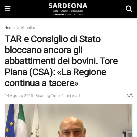
Home
Attualità
TAR e Consiglio di Stato
bloccano ancora gli
abbattimenti dei bovini. Tore
Piana (CSA): «La Regione
continua a tacere»
A
14 Agosto 2025
Reading Time: 1 min read
A