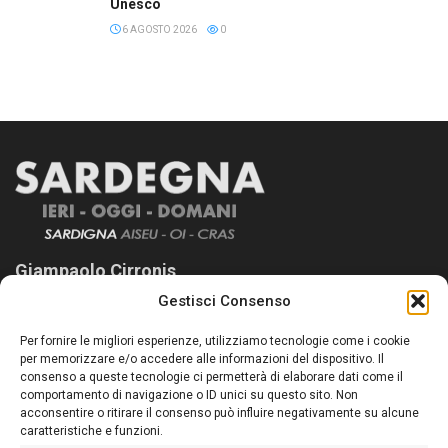
Unesco
6 AGOSTO 2026
0
Giampaolo Cirronis
Gestisci Consenso
Sardegna Ieri-Oggi-Domani nasce per informare “liberamente” i
lettori su quanto accade in Sardegna, con un occhio rivolto al
Per fornire le migliori esperienze, utilizziamo tecnologie come i cookie
nostro passato e, soprattutto, al nostro futuro
per memorizzare e/o accedere alle informazioni del dispositivo. Il
consenso a queste tecnologie ci permetterà di elaborare dati come il
Follow Us
comportamento di navigazione o ID unici su questo sito. Non
acconsentire o ritirare il consenso può influire negativamente su alcune
caratteristiche e funzioni.