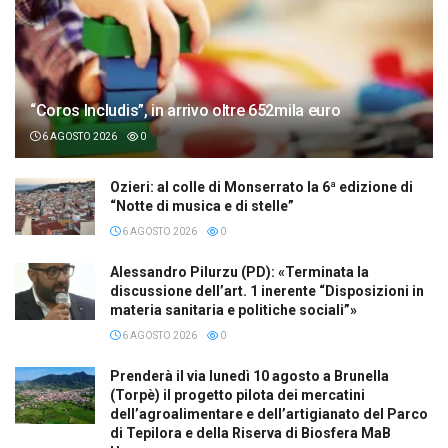
“Coros Includis”, in arrivo oltre 652mila euro
6 AGOSTO 2026
0
Ozieri: al colle di Monserrato la 6ª edizione di
“Notte di musica e di stelle”
6 AGOSTO 2026
0
Alessandro Pilurzu (PD): «Terminata la
discussione dell’art. 1 inerente “Disposizioni in
materia sanitaria e politiche sociali”»
6 AGOSTO 2026
0
Prenderà il via lunedì 10 agosto a Brunella
(Torpè) il progetto pilota dei mercatini
dell’agroalimentare e dell’artigianato del Parco
di Tepilora e della Riserva di Biosfera MaB