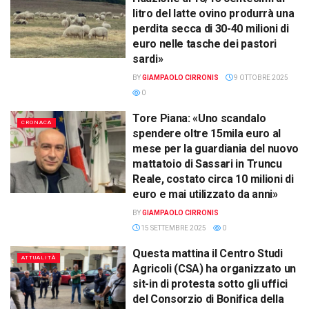
litro del latte ovino produrrà una
perdita secca di 30-40 milioni di
euro nelle tasche dei pastori
sardi»
BY
GIAMPAOLO CIRRONIS
9 OTTOBRE 2025
0
Tore Piana: «Uno scandalo
CRONACA
spendere oltre 15mila euro al
mese per la guardiania del nuovo
mattatoio di Sassari in Truncu
Reale, costato circa 10 milioni di
euro e mai utilizzato da anni»
BY
GIAMPAOLO CIRRONIS
15 SETTEMBRE 2025
0
Questa mattina il Centro Studi
ATTUALITÀ
Agricoli (CSA) ha organizzato un
sit-in di protesta sotto gli uffici
del Consorzio di Bonifica della