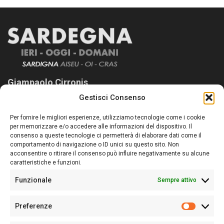
Giampaolo Cirronis
Gestisci Consenso
Sardegna Ieri-Oggi-Domani nasce per informare “liberamente” i
lettori su quanto accade in Sardegna, con un occhio rivolto al
Per fornire le migliori esperienze, utilizziamo tecnologie come i cookie
nostro passato e, soprattutto, al nostro futuro
per memorizzare e/o accedere alle informazioni del dispositivo. Il
consenso a queste tecnologie ci permetterà di elaborare dati come il
Follow Us
comportamento di navigazione o ID unici su questo sito. Non
acconsentire o ritirare il consenso può influire negativamente su alcune
caratteristiche e funzioni.
Funzionale
Sempre attivo
Editore:
Giampaolo Cirronis Ditta individuale
Preferenze
Sede:
Via Cristoforo Colombo 09013 Carbonia
Prefere
Direttore responsabile:
Giampaolo Cirronis