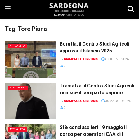
Tag:
Tore Piana
Borutta: il Centro Studi Agricoli
ATTUALITÀ
approva il bilancio 2025
BY
GIAMPAOLO CIRRONIS
6 GIUGNO 2026
0
Tramatza: il Centro Studi Agricoli
SINDACATO
riunisce il comparto caprino
BY
GIAMPAOLO CIRRONIS
30 MAGGIO 2026
0
Si è concluso ieri 19 maggio il
ATTUALITÀ
corso per operatori CAA di I