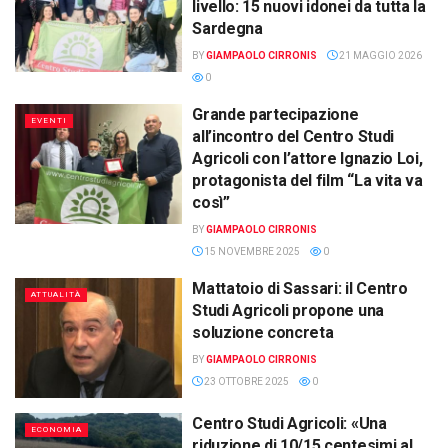
livello: 15 nuovi idonei da tutta la
Sardegna
BY
GIAMPAOLO CIRRONIS
21 MAGGIO 2026
0
Grande partecipazione
EVENTI
all’incontro del Centro Studi
Agricoli con l’attore Ignazio Loi,
protagonista del film “La vita va
così”
BY
GIAMPAOLO CIRRONIS
15 NOVEMBRE 2025
0
Mattatoio di Sassari: il Centro
ATTUALITÀ
Studi Agricoli propone una
soluzione concreta
BY
GIAMPAOLO CIRRONIS
23 OTTOBRE 2025
0
Centro Studi Agricoli: «Una
ECONOMIA
riduzione di 10/15 centesimi al