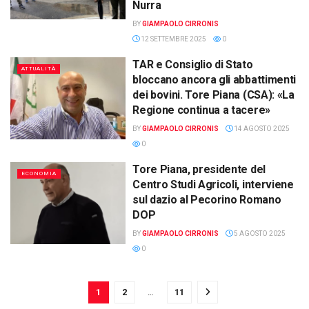
Nurra
BY
GIAMPAOLO CIRRONIS
12 SETTEMBRE 2025
0
TAR e Consiglio di Stato
ATTUALITÀ
bloccano ancora gli abbattimenti
dei bovini. Tore Piana (CSA): «La
Regione continua a tacere»
BY
GIAMPAOLO CIRRONIS
14 AGOSTO 2025
0
Tore Piana, presidente del
ECONOMIA
Centro Studi Agricoli, interviene
sul dazio al Pecorino Romano
DOP
BY
GIAMPAOLO CIRRONIS
5 AGOSTO 2025
0
1
2
…
11