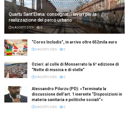
Quartu Sant’Elena: consegnati i lavori per la
realizzazione del parco urbano
6 AGOSTO 2026
0
“Coros Includis”, in arrivo oltre 652mila euro
6 AGOSTO 2026
0
Ozieri: al colle di Monserrato la 6ª edizione di
“Notte di musica e di stelle”
6 AGOSTO 2026
0
Alessandro Pilurzu (PD): «Terminata la
discussione dell’art. 1 inerente “Disposizioni in
materia sanitaria e politiche sociali”»
6 AGOSTO 2026
0